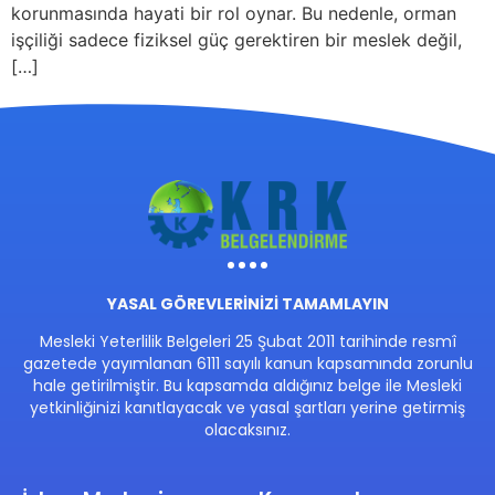
korunmasında hayati bir rol oynar. Bu nedenle, orman
işçiliği sadece fiziksel güç gerektiren bir meslek değil,
[…]
YASAL GÖREVLERİNİZİ TAMAMLAYIN
Mesleki Yeterlilik Belgeleri 25 Şubat 2011 tarihinde resmî
gazetede yayımlanan 6111 sayılı kanun kapsamında zorunlu
hale getirilmiştir. Bu kapsamda aldığınız belge ile Mesleki
yetkinliğinizi kanıtlayacak ve yasal şartları yerine getirmiş
olacaksınız.