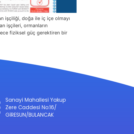
işçiliği, doğa ile iç içe olmayı
n işçileri, ormanların
ece fiziksel güç gerektiren bir
Sanayi Mahallesi Yakup
Zere Caddesi No:16/
GİRESUN/BULANCAK