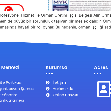
ofesyonel Hizmet ile Orman Üretim İşçisi Belgesi Alın Orman 
em de büyük bir sorumluluk taşıyan bir meslek dalıdır. Orma
nmasında hayati bir rol oynar. Bu nedenle, orman işçiliği sad
 Merkezi
Kurumsal
Adres
ite Politikası
İletişim
ganizasyon Şeması
Hakkımızda
t Yönetim
Online Başvuru
ahhütnamesi