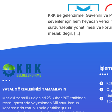
KRK Belgelendirme: Güvenilir ve Pr
sevenler için hem heyecan verici h
sürdürülebilir yönetilmesi ve koru
meslek değil, […]
İşlem
Kal
Or
YASAL GÖREVLERİNİZİ TAMAMLAYIN
Üs
Mesleki Yeterlilik Belgeleri 25 Şubat 2011 tarihinde
Ta
resmî gazetede yayımlanan 6111 sayılı kanun
kapsamında zorunlu hale getirilmiştir. Bu