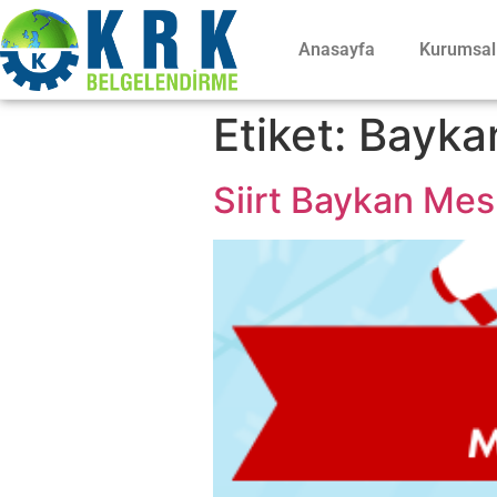
Anasayfa
Kurumsal
Etiket:
Baykan
Siirt Baykan Mesl