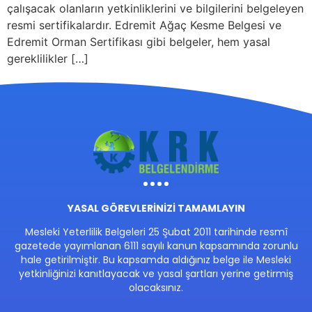
çalışacak olanların yetkinliklerini ve bilgilerini belgeleyen
resmi sertifikalardır. Edremit Ağaç Kesme Belgesi ve
Edremit Orman Sertifikası gibi belgeler, hem yasal
gereklilikler […]
YASAL GÖREVLERİNİZİ TAMAMLAYIN
Mesleki Yeterlilik Belgeleri 25 Şubat 2011 tarihinde resmî
gazetede yayımlanan 6111 sayılı kanun kapsamında zorunlu
hale getirilmiştir. Bu kapsamda aldığınız belge ile Mesleki
yetkinliğinizi kanıtlayacak ve yasal şartları yerine getirmiş
olacaksınız.