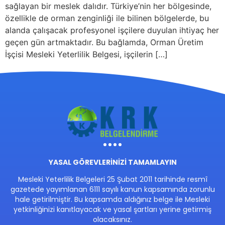
sağlayan bir meslek dalıdır. Türkiye’nin her bölgesinde,
özellikle de orman zenginliği ile bilinen bölgelerde, bu
alanda çalışacak profesyonel işçilere duyulan ihtiyaç her
geçen gün artmaktadır. Bu bağlamda, Orman Üretim
İşçisi Mesleki Yeterlilik Belgesi, işçilerin […]
YASAL GÖREVLERİNİZİ TAMAMLAYIN
Mesleki Yeterlilik Belgeleri 25 Şubat 2011 tarihinde resmî
gazetede yayımlanan 6111 sayılı kanun kapsamında zorunlu
hale getirilmiştir. Bu kapsamda aldığınız belge ile Mesleki
yetkinliğinizi kanıtlayacak ve yasal şartları yerine getirmiş
olacaksınız.