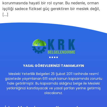
korunmasında hayati bir rol oynar. Bu nedenle, orman
işçiliği sadece fiziksel güç gerektiren bir meslek değil,
[…]
YASAL GÖREVLERİNİZİ TAMAMLAYIN
Mesleki Yeterlilik Belgeleri 25 Şubat 2011 tarihinde resmî
gazetede yayımlanan 6111 sayılı kanun kapsamında zorunlu
hale getirilmiştir. Bu kapsamda aldığınız belge ile Mesleki
yetkinliğinizi kanıtlayacak ve yasal şartları yerine getirmiş
olacaksınız.