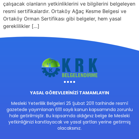
çalışacak olanların yetkinliklerini ve bilgilerini belgeleyen
resmi sertifikalardır. Ortaköy Ağaç Kesme Belgesi ve
Ortaköy Orman Sertifikası gibi belgeler, hem yasal
gereklilikler […]
YASAL GÖREVLERİNİZİ TAMAMLAYIN
Mesleki Yeterlilik Belgeleri 25 Şubat 2011 tarihinde resmî
gazetede yayımlanan 6111 sayılı kanun kapsamında zorunlu
hale getirilmiştir. Bu kapsamda aldığınız belge ile Mesleki
yetkinliğinizi kanıtlayacak ve yasal şartları yerine getirmiş
olacaksınız.