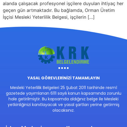
alanda çalışacak profesyonel işçilere duyulan ihtiyaç her
geçen gün artmaktadır. Bu bağlamda, Orman Üretim
İşçisi Mesleki Yeterlilik Belgesi, işçilerin […]
YASAL GÖREVLERİNİZİ TAMAMLAYIN
Mesleki Yeterlilik Belgeleri 25 Şubat 2011 tarihinde resmî
gazetede yayımlanan 6111 sayılı kanun kapsamında zorunlu
hale getirilmiştir. Bu kapsamda aldığınız belge ile Mesleki
yetkinliğinizi kanıtlayacak ve yasal şartları yerine getirmiş
olacaksınız.