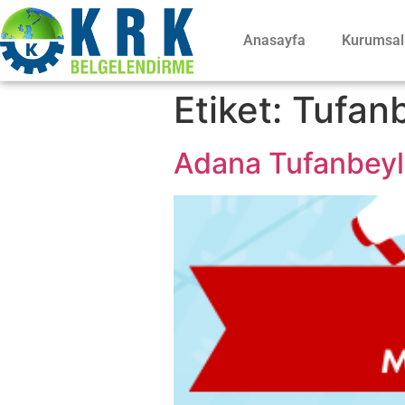
Anasayfa
Kurumsal
Etiket:
Tufanb
Adana Tufanbeyli