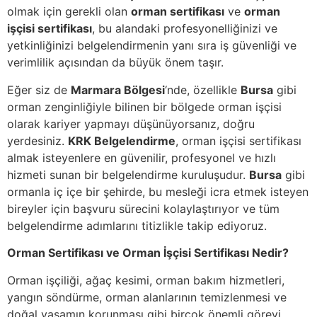
olmak için gerekli olan
orman sertifikası
ve
orman
işçisi sertifikası
, bu alandaki profesyonelliğinizi ve
yetkinliğinizi belgelendirmenin yanı sıra iş güvenliği ve
verimlilik açısından da büyük önem taşır.
Eğer siz de
Marmara Bölgesi
‘nde, özellikle
Bursa
gibi
orman zenginliğiyle bilinen bir bölgede orman işçisi
olarak kariyer yapmayı düşünüyorsanız, doğru
yerdesiniz.
KRK Belgelendirme
, orman işçisi sertifikası
almak isteyenlere en güvenilir, profesyonel ve hızlı
hizmeti sunan bir belgelendirme kuruluşudur.
Bursa
gibi
ormanla iç içe bir şehirde, bu mesleği icra etmek isteyen
bireyler için başvuru sürecini kolaylaştırıyor ve tüm
belgelendirme adımlarını titizlikle takip ediyoruz.
Orman Sertifikası ve Orman İşçisi Sertifikası Nedir?
Orman işçiliği, ağaç kesimi, orman bakım hizmetleri,
yangın söndürme, orman alanlarının temizlenmesi ve
doğal yaşamın korunması gibi birçok önemli görevi