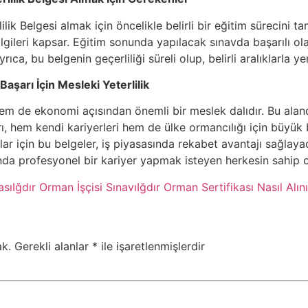
lik Belgesi almak için öncelikle belirli bir eğitim sürecini 
bilgileri kapsar. Eğitim sonunda yapılacak sınavda başarılı olan
rıca, bu belgenin geçerliliği süreli olup, belirli aralıklarla 
aşarı İçin Mesleki Yeterlilik
em de ekonomi açısından önemli bir meslek dalıdır. Bu aland
rı, hem kendi kariyerleri hem de ülke ormancılığı için büyük b
ar için bu belgeler, iş piyasasında rekabet avantajı sağlaya
nda profesyonel bir kariyer yapmak isteyen herkesin sahip o
ası
Iğdır Orman İşçisi Sınavı
Iğdır Orman Sertifikası Nasıl Alını
k.
Gerekli alanlar
*
ile işaretlenmişlerdir