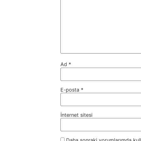
Ad
*
E-posta
*
İnternet sitesi
Daha sonraki yorumlarımda kulla