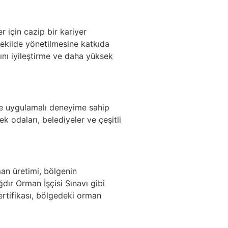
r için cazip bir kariyer
 şekilde yönetilmesine katkıda
rını iyileştirme ve daha yüksek
ş ve uygulamalı deneyime sahip
ek odaları, belediyeler ve çeşitli
man üretimi, bölgenin
ğdır Orman İşçisi Sınavı gibi
ertifikası, bölgedeki orman