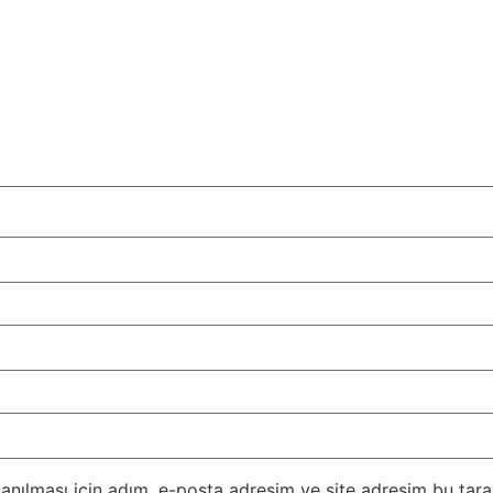
nılması için adım, e-posta adresim ve site adresim bu taray