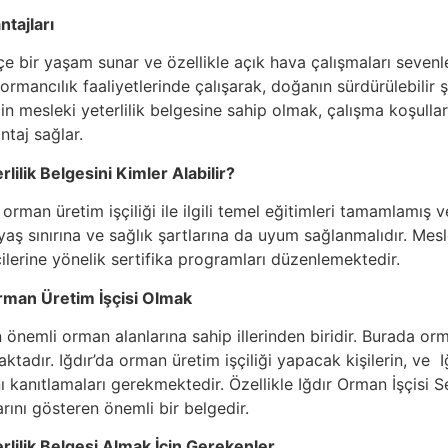
tajları
çe bir yaşam sunar ve özellikle açık hava çalışmaları sevenle
i ormancılık faaliyetlerinde çalışarak, doğanın sürdürülebilir
çin mesleki yeterlilik belgesine sahip olmak, çalışma koşulla
taj sağlar.
lilik Belgesini Kimler Alabilir?
, orman üretim işçiliği ile ilgili temel eğitimleri tamamlamı
r yaş sınırına ve sağlık şartlarına da uyum sağlanmalıdır. Mesl
ilerine yönelik sertifika programları düzenlemektedir.
rman Üretim İşçisi Olmak
 önemli orman alanlarına sahip illerinden biridir. Burada or
tadır. Iğdır’da orman üretim işçiliği yapacak kişilerin, ve I
ı kanıtlamaları gerekmektedir. Özellikle Iğdır Orman İşçisi S
arını gösteren önemli bir belgedir.
rlilik Belgesi Almak İçin Gerekenler