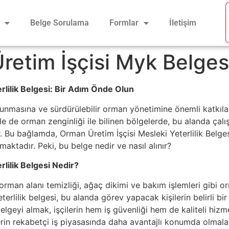
Belge Sorulama
Formlar
İletişim
retim İşçisi Myk Belges
rlilik Belgesi: Bir Adım Önde Olun
runmasına ve sürdürülebilir orman yönetimine önemli katkılar
kle de orman zenginliği ile bilinen bölgelerde, bu alanda çal
 Bu bağlamda, Orman Üretim İşçisi Mesleki Yeterlilik Belgesi,
maktadır. Peki, bu belge nedir ve nasıl alınır?
lilik Belgesi Nedir?
rman alanı temizliği, ağaç dikimi ve bakım işlemleri gibi o
eterlilik belgesi, bu alanda görev yapacak kişilerin belirli b
belgeyi almak, işçilerin hem iş güvenliği hem de kaliteli hi
lerin rekabetçi iş piyasasında daha avantajlı konumda olmalar