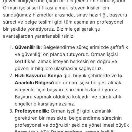
güvenilirliğiyle öne çıkan bir belgelendirme kuruluşudur.
Orman işçisi sertifikası almak isteyen kişiler için
sunduğumuz hizmetler arasında, sınav hazırlığı, başvuru
süreci ve belge teslimi gibi tüm aşamaları profesyonel
bir şekilde yönetiyoruz. Bizimle çalışarak şu
avantajlardan yararlanabilirsiniz:
Güvenilirlik:
Belgelendirme süreçlerimizde şeffaflık
ve güvenliği ön planda tutuyoruz. Orman işçisi
sertifikası almak isteyen herkesin en doğru ve
güvenilir bilgilere ulaşmasını sağlıyoruz.
Hızlı Başvuru:
Konya
gibi büyük şehirlerde ve
İç
Anadolu Bölgesi
‘nde orman işçisi belgesi almak
isteyenler için başvuru sürecini hızlandırıyoruz.
Başvuru yapmak oldukça kolaydır ve bürokratik
engellerle karşılaşmazsınız.
Profesyonellik:
Orman işçiliği gibi uzmanlık
gerektiren bir meslekte, belgelendirme sürecinin
profesyonel ve doğru bir şekilde yönetilmesi büyük