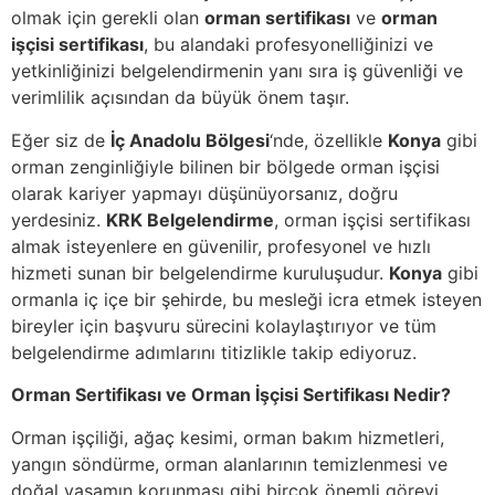
olmak için gerekli olan
orman sertifikası
ve
orman
işçisi sertifikası
, bu alandaki profesyonelliğinizi ve
yetkinliğinizi belgelendirmenin yanı sıra iş güvenliği ve
verimlilik açısından da büyük önem taşır.
Eğer siz de
İç Anadolu Bölgesi
‘nde, özellikle
Konya
gibi
orman zenginliğiyle bilinen bir bölgede orman işçisi
olarak kariyer yapmayı düşünüyorsanız, doğru
yerdesiniz.
KRK Belgelendirme
, orman işçisi sertifikası
almak isteyenlere en güvenilir, profesyonel ve hızlı
hizmeti sunan bir belgelendirme kuruluşudur.
Konya
gibi
ormanla iç içe bir şehirde, bu mesleği icra etmek isteyen
bireyler için başvuru sürecini kolaylaştırıyor ve tüm
belgelendirme adımlarını titizlikle takip ediyoruz.
Orman Sertifikası ve Orman İşçisi Sertifikası Nedir?
Orman işçiliği, ağaç kesimi, orman bakım hizmetleri,
yangın söndürme, orman alanlarının temizlenmesi ve
doğal yaşamın korunması gibi birçok önemli görevi