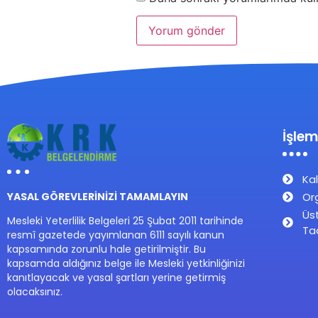
İşlem
Kal
Or
YASAL GÖREVLERİNİZİ TAMAMLAYIN
Üs
Mesleki Yeterlilik Belgeleri 25 Şubat 2011 tarihinde
Ta
resmî gazetede yayımlanan 6111 sayılı kanun
kapsamında zorunlu hale getirilmiştir. Bu
kapsamda aldığınız belge ile Mesleki yetkinliğinizi
kanıtlayacak ve yasal şartları yerine getirmiş
olacaksınız.