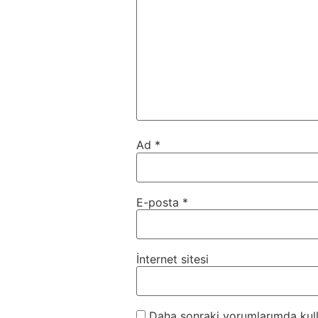
Ad
*
E-posta
*
İnternet sitesi
Daha sonraki yorumlarımda kulla