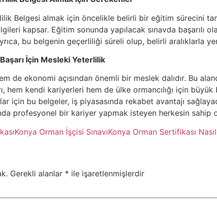
lik Belgesi almak için öncelikle belirli bir eğitim sürecini 
bilgileri kapsar. Eğitim sonunda yapılacak sınavda başarılı olan
rıca, bu belgenin geçerliliği süreli olup, belirli aralıklarla 
aşarı İçin Mesleki Yeterlilik
em de ekonomi açısından önemli bir meslek dalıdır. Bu aland
arı, hem kendi kariyerleri hem de ülke ormancılığı için büyük
ar için bu belgeler, iş piyasasında rekabet avantajı sağlaya
nda profesyonel bir kariyer yapmak isteyen herkesin sahip o
ikası
Konya Orman İşçisi Sınavı
Konya Orman Sertifikası Nasıl 
k.
Gerekli alanlar
*
ile işaretlenmişlerdir