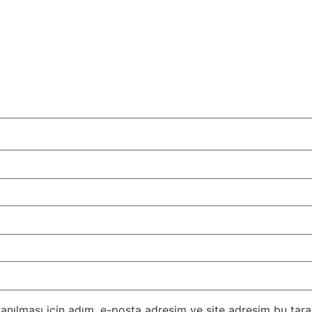
nılması için adım, e-posta adresim ve site adresim bu taray