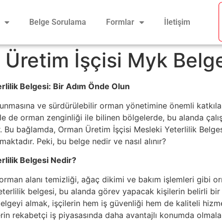
Belge Sorulama
Formlar
İletişim
Üretim İşçisi Myk Belg
rlilik Belgesi: Bir Adım Önde Olun
runmasına ve sürdürülebilir orman yönetimine önemli katkılar
kle de orman zenginliği ile bilinen bölgelerde, bu alanda çal
 Bu bağlamda, Orman Üretim İşçisi Mesleki Yeterlilik Belgesi,
maktadır. Peki, bu belge nedir ve nasıl alınır?
lilik Belgesi Nedir?
rman alanı temizliği, ağaç dikimi ve bakım işlemleri gibi o
eterlilik belgesi, bu alanda görev yapacak kişilerin belirli b
belgeyi almak, işçilerin hem iş güvenliği hem de kaliteli hi
lerin rekabetçi iş piyasasında daha avantajlı konumda olmalar