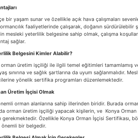
tajları
çe bir yaşam sunar ve özellikle açık hava çalışmaları sevenle
i ormancılık faaliyetlerinde çalışarak, doğanın sürdürülebilir
çin mesleki yeterlilik belgesine sahip olmak, çalışma koşulla
taj sağlar.
lilik Belgesini Kimler Alabilir?
, orman üretim işçiliği ile ilgili temel eğitimleri tamamlamı
r yaş sınırına ve sağlık şartlarına da uyum sağlanmalıdır. Mesl
ilerine yönelik sertifika programları düzenlemektedir.
an Üretim İşçisi Olmak
önemli orman alanlarına sahip illerinden biridir. Burada orm
da orman üretim işçiliği yapacak kişilerin, ve Konya Orman İ
ı gerekmektedir. Özellikle Konya Orman İşçisi Sertifikası, bö
 önemli bir belgedir.
rlilik Belgesi Almak İçin Gerekenler