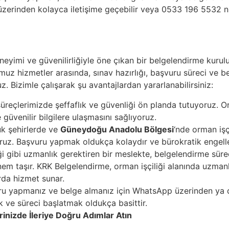
üzerinden kolayca iletişime geçebilir veya 0533 196 5532 n
yimi ve güvenilirliğiyle öne çıkan bir belgelendirme kuruluş
muz hizmetler arasında, sınav hazırlığı, başvuru süreci ve b
z. Bizimle çalışarak şu avantajlardan yararlanabilirsiniz:
reçlerimizde şeffaflık ve güvenliği ön planda tutuyoruz. Or
güvenilir bilgilere ulaşmasını sağlıyoruz.
k şehirlerde ve
Güneydoğu Anadolu Bölgesi
‘nde orman işç
oruz. Başvuru yapmak oldukça kolaydır ve bürokratik engelle
i gibi uzmanlık gerektiren bir meslekte, belgelendirme süre
em taşır. KRK Belgelendirme, orman işçiliği alanında uzmanl
rda hizmet sunar.
u yapmanız ve belge almanız için WhatsApp üzerinden ya da 
ak ve süreci başlatmak oldukça basittir.
erinizde İleriye Doğru Adımlar Atın