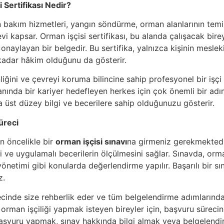
 Sertifikası Nedir?
n bakım hizmetleri, yangın söndürme, orman alanlarının te
i kapsar. Orman işçisi sertifikası, bu alanda çalışacak bire
 onaylayan bir belgedir. Bu sertifika, yalnızca kişinin meslek
 kadar hâkim olduğunu da gösterir.
iğini ve çevreyi koruma bilincine sahip profesyonel bir işçi
alanında bir kariyer hedefleyen herkes için çok önemli bir adı
üst düzey bilgi ve becerilere sahip olduğunuzu gösterir.
üreci
in öncelikle bir
orman işçisi sınavı
na girmeniz gerekmektedir
 ve uygulamalı becerilerin ölçülmesini sağlar. Sınavda, orman iş
önetimi gibi konularda değerlendirme yapılır. Başarılı bir s
z.
ecinde size rehberlik eder ve tüm belgelendirme adımlarında
 orman işçiliği yapmak isteyen bireyler için, başvuru süreci
Başvuru yapmak, sınav hakkında bilgi almak veya belgelendir