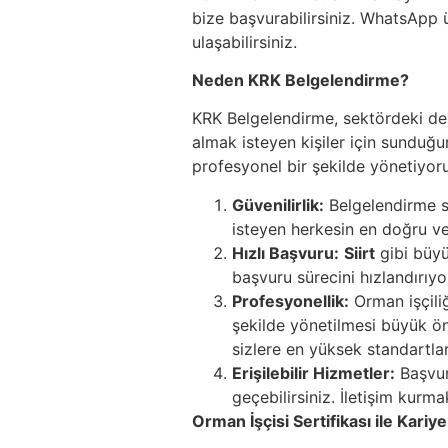
bize başvurabilirsiniz. WhatsApp 
ulaşabilirsiniz.
Neden KRK Belgelendirme?
KRK Belgelendirme, sektördeki dene
almak isteyen kişiler için sunduğu
profesyonel bir şekilde yönetiyoru
Güvenilirlik:
Belgelendirme sü
isteyen herkesin en doğru ve 
Hızlı Başvuru:
Siirt
gibi büyü
başvuru sürecini hızlandırıy
Profesyonellik:
Orman işçiliğ
şekilde yönetilmesi büyük ön
sizlere en yüksek standartla
Erişilebilir Hizmetler:
Başvur
geçebilirsiniz. İletişim kurm
Orman İşçisi Sertifikası ile Kariy