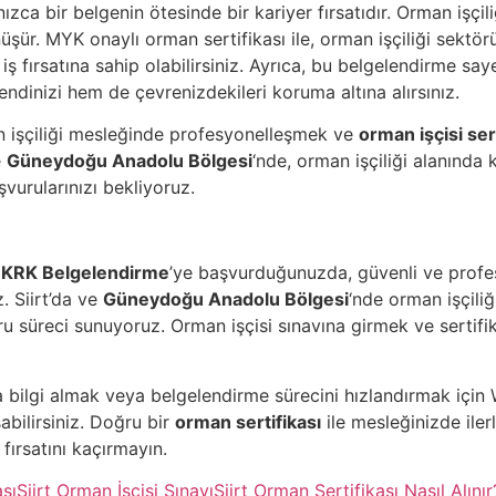
ızca bir belgenin ötesinde bir kariyer fırsatıdır. Orman işçiliğ
üşür. MYK onaylı orman sertifikası ile, orman işçiliği sekt
 iş fırsatına sahip olabilirsiniz. Ayrıca, bu belgelendirme s
kendinizi hem de çevrenizdekileri koruma altına alırsınız.
 işçiliği mesleğinde profesyonelleşmek ve
orman işçisi sert
e
Güneydoğu Anadolu Bölgesi
‘nde, orman işçiliği alanında 
şvurularınızı bekliyoruz.
n
KRK Belgelendirme
’ye başvurduğunuzda, güvenli ve profe
. Siirt’da ve
Güneydoğu Anadolu Bölgesi
‘nde orman işçili
ru süreci sunuyoruz. Orman işçisi sınavına girmek ve sertifik
 bilgi almak veya belgelendirme sürecini hızlandırmak iç
bilirsiniz. Doğru bir
orman sertifikası
ile mesleğinizde iler
fırsatını kaçırmayın.
ası
Siirt Orman İşçisi Sınavı
Siirt Orman Sertifikası Nasıl Alınır