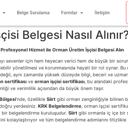
Belge Sorulama
Formlar
İletişim
çisi Belgesi Nasıl Alınır
Profesyonel Hizmet ile Orman Üretim İşçisi Belgesi Alın
mayı sevenler için hem heyecan verici hem de büyük bir sorum
lebilir yönetilmesi ve korunmasında hayati bir rol oynar. Bu
k değil, aynı zamanda yüksek düzeyde bilgi, beceri ve uzmanl
 sertifikası
ve
orman işçisi sertifikası
, bu alandaki profesy
nliği ve verimlilik açısından da büyük önem taşır.
Bölgesi
‘nde, özellikle
Siirt
gibi orman zenginliğiyle bilinen b
doğru yerdesiniz.
KRK Belgelendirme
, orman işçisi sertifik
n bir belgelendirme kuruluşudur.
Siirt
gibi ormanla iç içe bir
ini kolaylaştırıyor ve tüm belgelendirme adımlarını titizlikle