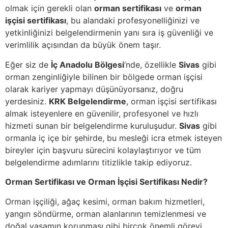
olmak için gerekli olan
orman sertifikası
ve
orman
işçisi sertifikası
, bu alandaki profesyonelliğinizi ve
yetkinliğinizi belgelendirmenin yanı sıra iş güvenliği ve
verimlilik açısından da büyük önem taşır.
Eğer siz de
İç Anadolu Bölgesi
‘nde, özellikle
Sivas
gibi
orman zenginliğiyle bilinen bir bölgede orman işçisi
olarak kariyer yapmayı düşünüyorsanız, doğru
yerdesiniz.
KRK Belgelendirme
, orman işçisi sertifikası
almak isteyenlere en güvenilir, profesyonel ve hızlı
hizmeti sunan bir belgelendirme kuruluşudur.
Sivas
gibi
ormanla iç içe bir şehirde, bu mesleği icra etmek isteyen
bireyler için başvuru sürecini kolaylaştırıyor ve tüm
belgelendirme adımlarını titizlikle takip ediyoruz.
Orman Sertifikası ve Orman İşçisi Sertifikası Nedir?
Orman işçiliği, ağaç kesimi, orman bakım hizmetleri,
yangın söndürme, orman alanlarının temizlenmesi ve
doğal yaşamın korunması gibi birçok önemli görevi