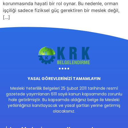
korunmasında hayati bir rol oynar. Bu nedenle, orman
işçiliği sadece fiziksel güç gerektiren bir meslek değil,
[…]
YASAL GÖREVLERİNİZİ TAMAMLAYIN
Mesleki Yeterlilik Belgeleri 25 Şubat 2011 tarihinde resmî
gazetede yayımlanan 6111 sayılı kanun kapsamında zorunlu
hale getirilmiştir. Bu kapsamda aldığınız belge ile Mesleki
yetkinliğinizi kanıtlayacak ve yasal şartları yerine getirmiş
olacaksınız.