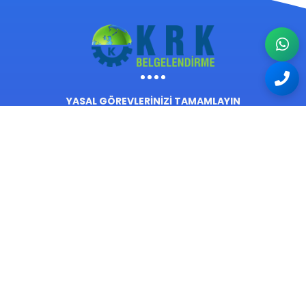
YASAL GÖREVLERİNİZİ TAMAMLAYIN
Mesleki Yeterlilik Belgeleri 25 Şubat 2011 tarihinde resmî
gazetede yayımlanan 6111 sayılı kanun kapsamında zorunlu
hale getirilmiştir. Bu kapsamda aldığınız belge ile Mesleki
yetkinliğinizi kanıtlayacak ve yasal şartları yerine getirmiş
olacaksınız.
İşlem Merkezi
Kurumsal
Kalite Politikası
İletişim
Organizasyon Şeması
Hakkımızda
Üst Yönetim
Online Başvuru