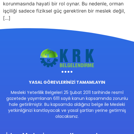
korunmasında hayati bir rol oynar. Bu nedenle, orman
işçiliği sadece fiziksel güç gerektiren bir meslek değil,
[…]
YASAL GÖREVLERİNİZİ TAMAMLAYIN
Mesleki Yeterlilik Belgeleri 25 Şubat 2011 tarihinde resmî
gazetede yayımlanan 6111 sayılı kanun kapsamında zorunlu
hale getirilmiştir. Bu kapsamda aldığınız belge ile Mesleki
yetkinliğinizi kanıtlayacak ve yasal şartları yerine getirmiş
olacaksınız.