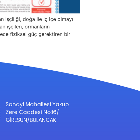
işçiliği, doğa ile iç içe olmayı
n işçileri, ormanların
ece fiziksel güç gerektiren bir
Sanayi Mahallesi Yakup
Zere Caddesi No:16/
GİRESUN/BULANCAK