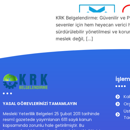
KRK Belgelendirme: Güvenilir ve Pr
sevenler için hem heyecan verici h
sürdürülebilir yönetilmesi ve koru
meslek değil, […]
İşlem
Kal
Or
YASAL GÖREVLERİNİZİ TAMAMLAYIN
Üs
Mesleki Yeterlilik Belgeleri 25 Şubat 2011 tarihinde
Ta
resmî gazetede yayımlanan 6111 sayılı kanun
kapsamında zorunlu hale getirilmiştir. Bu