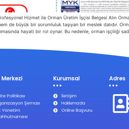
ofesyonel Hizmet ile Orman Üretim İşçisi Belgesi Alın Orman 
em de büyük bir sorumluluk taşıyan bir meslek dalıdır. Orma
nmasında hayati bir rol oynar. Bu nedenle, orman işçiliği sad
 Merkezi
Kurumsal
Adres
ite Politikası
İletişim
ganizasyon Şeması
Hakkımızda
t Yönetim
Online Başvuru
ahhütnamesi