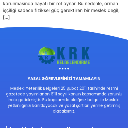
korunmasında hayati bir rol oynar. Bu nedenle, orman
işçiliği sadece fiziksel güç gerektiren bir meslek değil,
[…]
YASAL GÖREVLERİNİZİ TAMAMLAYIN
Mesleki Yeterlilik Belgeleri 25 Şubat 2011 tarihinde resmî
gazetede yayımlanan 6111 sayılı kanun kapsamında zorunlu
hale getirilmiştir. Bu kapsamda aldığınız belge ile Mesleki
yetkinliğinizi kanıtlayacak ve yasal şartları yerine getirmiş
olacaksınız.