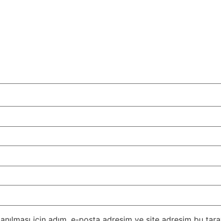
nılması için adım, e-posta adresim ve site adresim bu taray