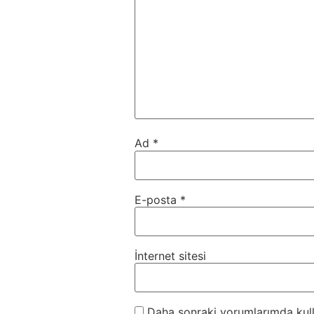
Ad
*
E-posta
*
İnternet sitesi
Daha sonraki yorumlarımda kulla