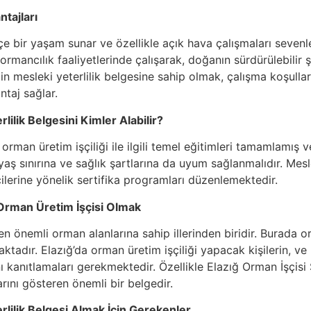
tajları
çe bir yaşam sunar ve özellikle açık hava çalışmaları sevenle
i ormancılık faaliyetlerinde çalışarak, doğanın sürdürülebilir
çin mesleki yeterlilik belgesine sahip olmak, çalışma koşulla
taj sağlar.
lilik Belgesini Kimler Alabilir?
, orman üretim işçiliği ile ilgili temel eğitimleri tamamlamı
r yaş sınırına ve sağlık şartlarına da uyum sağlanmalıdır. Mesl
ilerine yönelik sertifika programları düzenlemektedir.
Orman Üretim İşçisi Olmak
n önemli orman alanlarına sahip illerinden biridir. Burada o
tadır. Elazığ’da orman üretim işçiliği yapacak kişilerin, ve
ı kanıtlamaları gerekmektedir. Özellikle Elazığ Orman İşçisi
arını gösteren önemli bir belgedir.
rlilik Belgesi Almak İçin Gerekenler