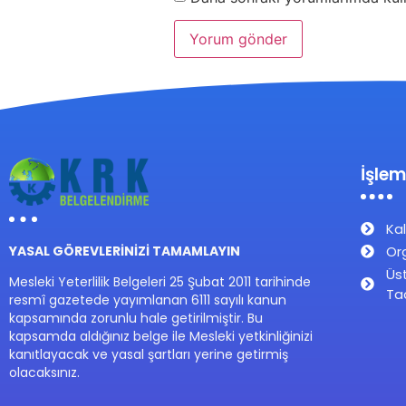
İşlem
Kal
Or
YASAL GÖREVLERİNİZİ TAMAMLAYIN
Üs
Mesleki Yeterlilik Belgeleri 25 Şubat 2011 tarihinde
Ta
resmî gazetede yayımlanan 6111 sayılı kanun
kapsamında zorunlu hale getirilmiştir. Bu
kapsamda aldığınız belge ile Mesleki yetkinliğinizi
kanıtlayacak ve yasal şartları yerine getirmiş
olacaksınız.