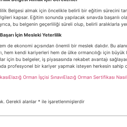
lik Belgesi almak için öncelikle belirli bir eğitim sürecini 
bilgileri kapsar. Eğitim sonunda yapılacak sınavda başarılı olan
rıca, bu belgenin geçerliliği süreli olup, belirli aralıklarla 
aşarı İçin Mesleki Yeterlilik
em de ekonomi açısından önemli bir meslek dalıdır. Bu aland
rı, hem kendi kariyerleri hem de ülke ormancılığı için büyük 
ar için bu belgeler, iş piyasasında rekabet avantajı sağlaya
nda profesyonel bir kariyer yapmak isteyen herkesin sahip o
ikası
Elazığ Orman İşçisi Sınavı
Elazığ Orman Sertifikası Nasıl 
k.
Gerekli alanlar
*
ile işaretlenmişlerdir