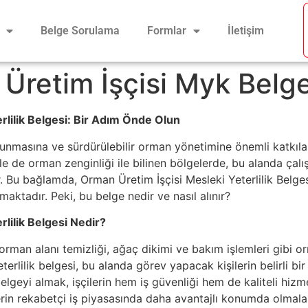
Belge Sorulama
Formlar
İletişim
Üretim İşçisi Myk Belge
rlilik Belgesi: Bir Adım Önde Olun
runmasına ve sürdürülebilir orman yönetimine önemli katkılar
kle de orman zenginliği ile bilinen bölgelerde, bu alanda çal
 Bu bağlamda, Orman Üretim İşçisi Mesleki Yeterlilik Belgesi,
maktadır. Peki, bu belge nedir ve nasıl alınır?
lilik Belgesi Nedir?
rman alanı temizliği, ağaç dikimi ve bakım işlemleri gibi o
eterlilik belgesi, bu alanda görev yapacak kişilerin belirli b
belgeyi almak, işçilerin hem iş güvenliği hem de kaliteli hi
lerin rekabetçi iş piyasasında daha avantajlı konumda olmalar