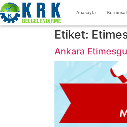
Anasayfa
Kurumsal
Etiket:
Etime
Ankara Etimesgut