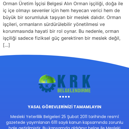
Orman Üretim İşçisi Belgesi Alın Orman işçiliği, doğa ile
iç içe olmayı sevenler için hem heyecan verici hem de
büyük bir sorumluluk taşıyan bir meslek dalıdır. Orman
işçileri, ormanların sürdürülebilir yönetilmesi ve
korunmasında hayati bir rol oynar. Bu nedenle, orman
işçiliği sadece fiziksel güç gerektiren bir meslek değil,
[…]
YASAL GÖREVLERİNİZİ TAMAMLAYIN
Mesleki Yeterlilik Belgeleri 25 Şubat 2011 tarihinde resmî
gazetede yayımlanan 6111 sayılı kanun kapsamında zorunlu
hale getirilmiştir. Bu kapsamda aldığınız belge ile Mesleki