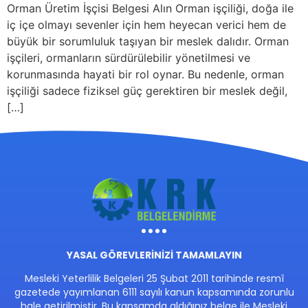
Orman Üretim İşçisi Belgesi Alın Orman işçiliği, doğa ile
iç içe olmayı sevenler için hem heyecan verici hem de
büyük bir sorumluluk taşıyan bir meslek dalıdır. Orman
işçileri, ormanların sürdürülebilir yönetilmesi ve
korunmasında hayati bir rol oynar. Bu nedenle, orman
işçiliği sadece fiziksel güç gerektiren bir meslek değil,
[…]
YASAL GÖREVLERİNİZİ TAMAMLAYIN
Mesleki Yeterlilik Belgeleri 25 Şubat 2011 tarihinde resmî
gazetede yayımlanan 6111 sayılı kanun kapsamında zorunlu
hale getirilmiştir. Bu kapsamda aldığınız belge ile Mesleki