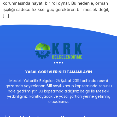
korunmasında hayati bir rol oynar. Bu nedenle, orman
işçiliği sadece fiziksel güç gerektiren bir meslek değil,
[…]
YASAL GÖREVLERİNİZİ TAMAMLAYIN
Mesleki Yeterlilik Belgeleri 25 Şubat 2011 tarihinde resmî
gazetede yayımlanan 6111 sayılı kanun kapsamında zorunlu
hale getirilmiştir. Bu kapsamda aldığınız belge ile Mesleki
yetkinliğinizi kanıtlayacak ve yasal şartları yerine getirmiş
olacaksınız.