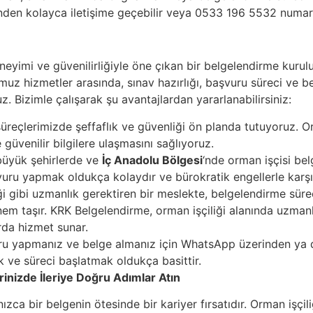
nden kolayca iletişime geçebilir veya 0533 196 5532 numaral
yimi ve güvenilirliğiyle öne çıkan bir belgelendirme kuruluş
muz hizmetler arasında, sınav hazırlığı, başvuru süreci ve b
z. Bizimle çalışarak şu avantajlardan yararlanabilirsiniz:
reçlerimizde şeffaflık ve güvenliği ön planda tutuyoruz. Or
güvenilir bilgilere ulaşmasını sağlıyoruz.
büyük şehirlerde ve
İç Anadolu Bölgesi
‘nde orman işçisi bel
şvuru yapmak oldukça kolaydır ve bürokratik engellerle karş
i gibi uzmanlık gerektiren bir meslekte, belgelendirme süre
em taşır. KRK Belgelendirme, orman işçiliği alanında uzmanl
rda hizmet sunar.
u yapmanız ve belge almanız için WhatsApp üzerinden ya da 
ak ve süreci başlatmak oldukça basittir.
erinizde İleriye Doğru Adımlar Atın
ızca bir belgenin ötesinde bir kariyer fırsatıdır. Orman işçiliğ