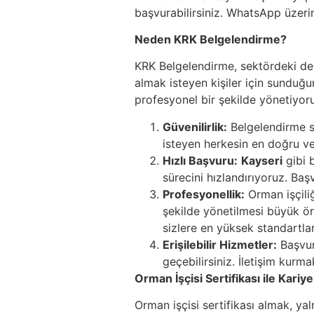
başvurabilirsiniz. WhatsApp üzeri
Neden KRK Belgelendirme?
KRK Belgelendirme, sektördeki dene
almak isteyen kişiler için sunduğu
profesyonel bir şekilde yönetiyoru
Güvenilirlik:
Belgelendirme sü
isteyen herkesin en doğru ve 
Hızlı Başvuru:
Kayseri
gibi 
sürecini hızlandırıyoruz. Ba
Profesyonellik:
Orman işçiliğ
şekilde yönetilmesi büyük ön
sizlere en yüksek standartla
Erişilebilir Hizmetler:
Başvur
geçebilirsiniz. İletişim kurm
Orman İşçisi Sertifikası ile Kariy
Orman işçisi sertifikası almak, yaln