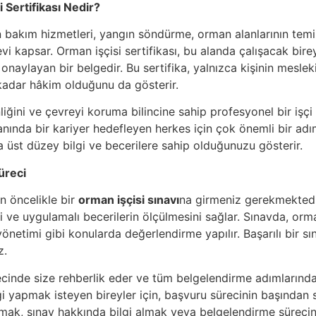
 Sertifikası Nedir?
n bakım hizmetleri, yangın söndürme, orman alanlarının te
i kapsar. Orman işçisi sertifikası, bu alanda çalışacak bire
 onaylayan bir belgedir. Bu sertifika, yalnızca kişinin meslek
 kadar hâkim olduğunu da gösterir.
iğini ve çevreyi koruma bilincine sahip profesyonel bir işçi
alanında bir kariyer hedefleyen herkes için çok önemli bir adı
üst düzey bilgi ve becerilere sahip olduğunuzu gösterir.
üreci
in öncelikle bir
orman işçisi sınavı
na girmeniz gerekmektedir
 ve uygulamalı becerilerin ölçülmesini sağlar. Sınavda, orman iş
önetimi gibi konularda değerlendirme yapılır. Başarılı bir s
z.
ecinde size rehberlik eder ve tüm belgelendirme adımlarında
ği yapmak isteyen bireyler için, başvuru sürecinin başından s
ak, sınav hakkında bilgi almak veya belgelendirme sürecini