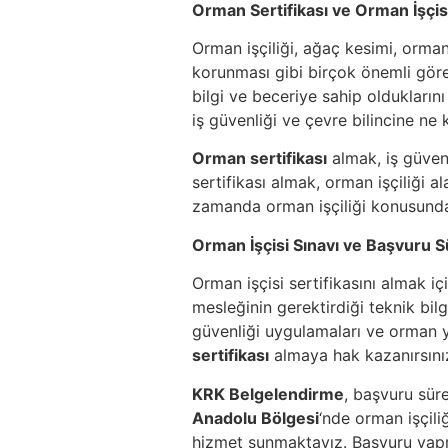
Orman Sertifikası ve Orman İşçisi
Orman işçiliği, ağaç kesimi, orma
korunması gibi birçok önemli görev
bilgi ve beceriye sahip olduklarını
iş güvenliği ve çevre bilincine ne
Orman sertifikası
almak, iş güvenl
sertifikası almak, orman işçiliği 
zamanda orman işçiliği konusunda 
Orman İşçisi Sınavı ve Başvuru S
Orman işçisi sertifikasını almak iç
mesleğinin gerektirdiği teknik bilgi
güvenliği uygulamaları ve orman y
sertifikası
almaya hak kazanırsını
KRK Belgelendirme
, başvuru sür
Anadolu Bölgesi
‘nde orman işçili
hizmet sunmaktayız. Başvuru yapm