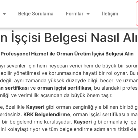
Belge Sorulama
Formlar
İletişim
 İşçisi Belgesi Nasıl Alı
Profesyonel Hizmet ile Orman Üretim İşçisi Belgesi Alın
mayı sevenler için hem heyecan verici hem de büyük bir sorum
lebilir yönetilmesi ve korunmasında hayati bir rol oynar. Bu
k değil, aynı zamanda yüksek düzeyde bilgi, beceri ve uzmanl
 sertifikası
ve
orman işçisi sertifikası
, bu alandaki profesy
nliği ve verimlilik açısından da büyük önem taşır.
e, özellikle
Kayseri
gibi orman zenginliğiyle bilinen bir böl
erdesiniz.
KRK Belgelendirme
, orman işçisi sertifikası alma
n bir belgelendirme kuruluşudur.
Kayseri
gibi ormanla iç içe 
ini kolaylaştırıyor ve tüm belgelendirme adımlarını titizlikle