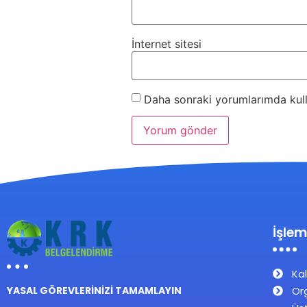
İnternet sitesi
Daha sonraki yorumlarımda kulla
İşlem
Kal
Or
YASAL GÖREVLERİNİZİ TAMAMLAYIN