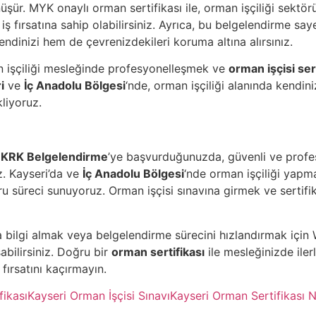
üşür. MYK onaylı orman sertifikası ile, orman işçiliği sekt
 iş fırsatına sahip olabilirsiniz. Ayrıca, bu belgelendirme s
kendinizi hem de çevrenizdekileri koruma altına alırsınız.
 işçiliği mesleğinde profesyonelleşmek ve
orman işçisi sert
i
ve
İç Anadolu Bölgesi
‘nde, orman işçiliği alanında kendiniz
kliyoruz.
n
KRK Belgelendirme
’ye başvurduğunuzda, güvenli ve profe
z. Kayseri’da ve
İç Anadolu Bölgesi
‘nde orman işçiliği yapm
ru süreci sunuyoruz. Orman işçisi sınavına girmek ve sertifik
 bilgi almak veya belgelendirme sürecini hızlandırmak iç
bilirsiniz. Doğru bir
orman sertifikası
ile mesleğinizde iler
fırsatını kaçırmayın.
fikası
Kayseri Orman İşçisi Sınavı
Kayseri Orman Sertifikası Na