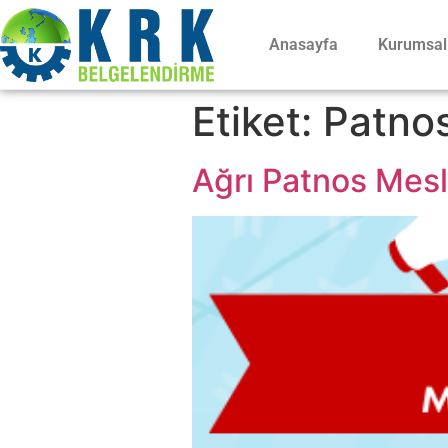
Anasayfa
Kurumsal
Etiket:
Patno
Ağrı Patnos Mesle