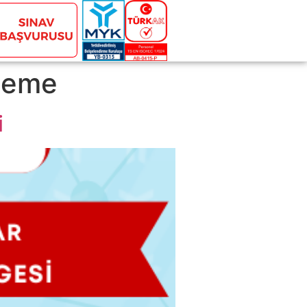
leme
i