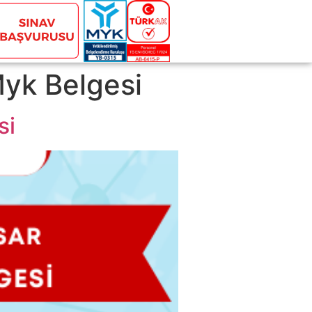
yk Belgesi
si