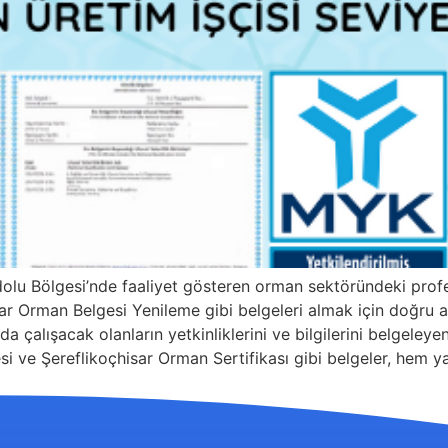
dolu Bölgesi’nde faaliyet gösteren orman sektöründeki profe
r Orman Belgesi Yenileme gibi belgeleri almak için doğru a
rda çalışacak olanların yetkinliklerini ve bilgilerini belgeleyen
i ve Şereflikoçhisar Orman Sertifikası gibi belgeler, hem y