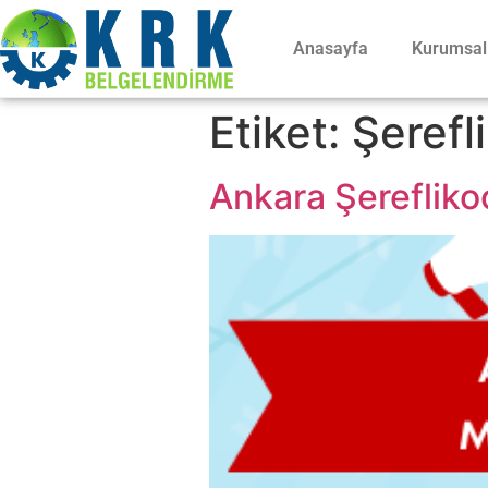
Anasayfa
Kurumsal
Etiket:
Şerefl
Ankara Şereflikoç