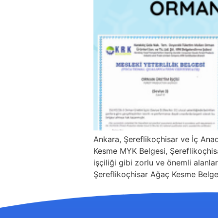
Ankara, Şereflikoçhisar ve İç Ana
Kesme MYK Belgesi, Şereflikoçhisa
işçiliği gibi zorlu ve önemli alanla
Şereflikoçhisar Ağaç Kesme Belges