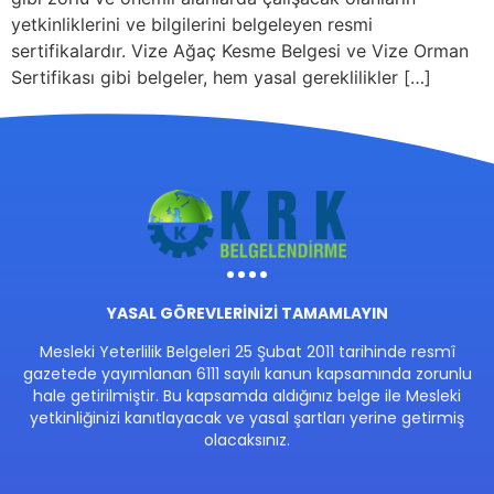
yetkinliklerini ve bilgilerini belgeleyen resmi
sertifikalardır. Vize Ağaç Kesme Belgesi ve Vize Orman
Sertifikası gibi belgeler, hem yasal gereklilikler […]
YASAL GÖREVLERİNİZİ TAMAMLAYIN
Mesleki Yeterlilik Belgeleri 25 Şubat 2011 tarihinde resmî
gazetede yayımlanan 6111 sayılı kanun kapsamında zorunlu
hale getirilmiştir. Bu kapsamda aldığınız belge ile Mesleki
yetkinliğinizi kanıtlayacak ve yasal şartları yerine getirmiş
olacaksınız.