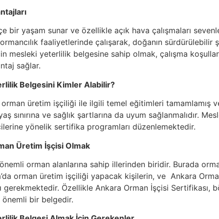
tajları
çe bir yaşam sunar ve özellikle açık hava çalışmaları sevenle
i ormancılık faaliyetlerinde çalışarak, doğanın sürdürülebilir
çin mesleki yeterlilik belgesine sahip olmak, çalışma koşulla
taj sağlar.
lilik Belgesini Kimler Alabilir?
, orman üretim işçiliği ile ilgili temel eğitimleri tamamlamı
r yaş sınırına ve sağlık şartlarına da uyum sağlanmalıdır. Mesl
ilerine yönelik sertifika programları düzenlemektedir.
man Üretim İşçisi Olmak
 önemli orman alanlarına sahip illerinden biridir. Burada or
’da orman üretim işçiliği yapacak kişilerin, ve Ankara Orman 
ı gerekmektedir. Özellikle Ankara Orman İşçisi Sertifikası, b
 önemli bir belgedir.
rlilik Belgesi Almak İçin Gerekenler