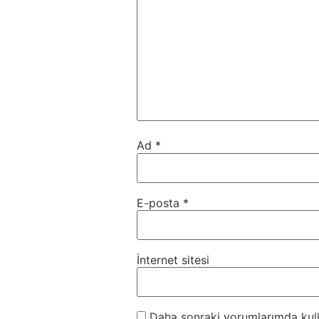
Ad
*
E-posta
*
İnternet sitesi
Daha sonraki yorumlarımda kulla