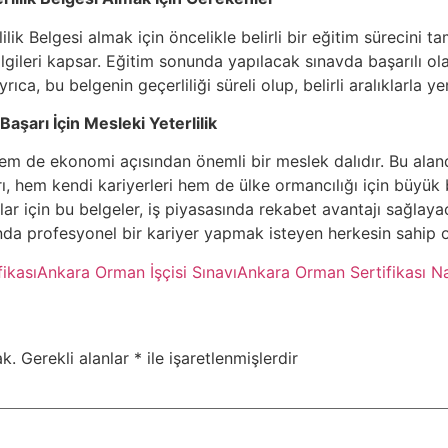
lik Belgesi almak için öncelikle belirli bir eğitim sürecini 
bilgileri kapsar. Eğitim sonunda yapılacak sınavda başarılı olan
rıca, bu belgenin geçerliliği süreli olup, belirli aralıklarla 
aşarı İçin Mesleki Yeterlilik
em de ekonomi açısından önemli bir meslek dalıdır. Bu aland
arı, hem kendi kariyerleri hem de ülke ormancılığı için büyük
ar için bu belgeler, iş piyasasında rekabet avantajı sağlaya
nda profesyonel bir kariyer yapmak isteyen herkesin sahip o
ikası
Ankara Orman İşçisi Sınavı
Ankara Orman Sertifikası Nas
k.
Gerekli alanlar
*
ile işaretlenmişlerdir