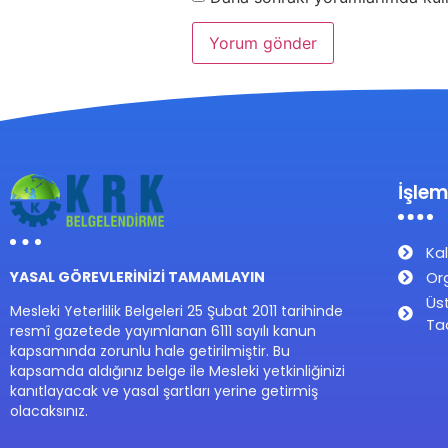
İşlem
Kal
Or
YASAL GÖREVLERİNİZİ TAMAMLAYIN
Üs
Mesleki Yeterlilik Belgeleri 25 Şubat 2011 tarihinde
Ta
resmî gazetede yayımlanan 6111 sayılı kanun
kapsamında zorunlu hale getirilmiştir. Bu
kapsamda aldığınız belge ile Mesleki yetkinliğinizi
kanıtlayacak ve yasal şartları yerine getirmiş
olacaksınız.