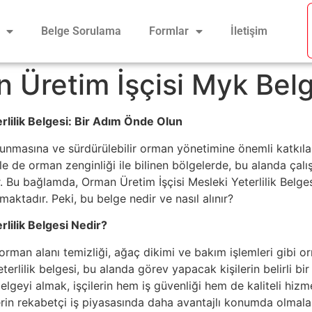
Belge Sorulama
Formlar
İletişim
 Üretim İşçisi Myk Belg
rlilik Belgesi: Bir Adım Önde Olun
runmasına ve sürdürülebilir orman yönetimine önemli katkılar
kle de orman zenginliği ile bilinen bölgelerde, bu alanda çal
 Bu bağlamda, Orman Üretim İşçisi Mesleki Yeterlilik Belgesi,
maktadır. Peki, bu belge nedir ve nasıl alınır?
lilik Belgesi Nedir?
rman alanı temizliği, ağaç dikimi ve bakım işlemleri gibi o
eterlilik belgesi, bu alanda görev yapacak kişilerin belirli b
belgeyi almak, işçilerin hem iş güvenliği hem de kaliteli hi
lerin rekabetçi iş piyasasında daha avantajlı konumda olmalar