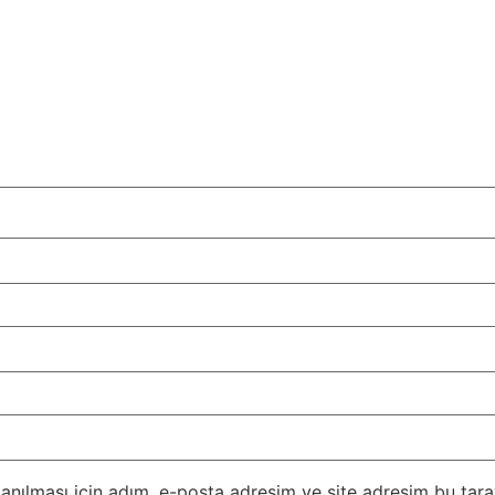
nılması için adım, e-posta adresim ve site adresim bu taray