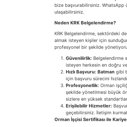
bize başvurabilirsiniz. WhatsApp 
ulaşabilirsiniz.
Neden KRK Belgelendirme?
KRK Belgelendirme, sektördeki dene
almak isteyen kişiler için sunduğu
profesyonel bir şekilde yönetiyoru
Güvenilirlik:
Belgelendirme sü
isteyen herkesin en doğru ve 
Hızlı Başvuru:
Batman
gibi 
için başvuru sürecini hızlan
Profesyonellik:
Orman işçiliğ
şekilde yönetilmesi büyük ön
sizlere en yüksek standartla
Erişilebilir Hizmetler:
Başvur
geçebilirsiniz. İletişim kurm
Orman İşçisi Sertifikası ile Kariy