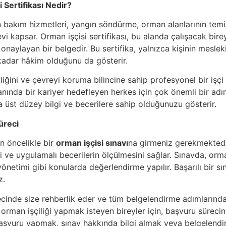
 Sertifikası Nedir?
n bakım hizmetleri, yangın söndürme, orman alanlarının te
i kapsar. Orman işçisi sertifikası, bu alanda çalışacak bire
 onaylayan bir belgedir. Bu sertifika, yalnızca kişinin meslek
 kadar hâkim olduğunu da gösterir.
iğini ve çevreyi koruma bilincine sahip profesyonel bir işçi
alanında bir kariyer hedefleyen herkes için çok önemli bir adı
üst düzey bilgi ve becerilere sahip olduğunuzu gösterir.
üreci
in öncelikle bir
orman işçisi sınavı
na girmeniz gerekmektedir
 ve uygulamalı becerilerin ölçülmesini sağlar. Sınavda, orman iş
önetimi gibi konularda değerlendirme yapılır. Başarılı bir s
z.
ecinde size rehberlik eder ve tüm belgelendirme adımlarında
 orman işçiliği yapmak isteyen bireyler için, başvuru süreci
Başvuru yapmak, sınav hakkında bilgi almak veya belgelendir