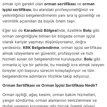
olmak için gerekli olan
orman sertifikası
ve
orman
işçisi sertifikası
, bu alandaki profesyonelliğinizi ve
yetkinliğinizi belgelendirmenin yanı sıra iş güvenliği ve
verimlilik açısından da büyük önem taşır.
Eğer siz de
Karadeniz Bölgesi
‘nde, özellikle
Bolu
gibi
orman zenginliğiyle bilinen bir bölgede orman işçisi
olarak kariyer yapmayı düşünüyorsanız, doğru
yerdesiniz.
KRK Belgelendirme
, orman işçisi sertifikası
almak isteyenlere en güvenilir, profesyonel ve hızlı
hizmeti sunan bir belgelendirme kuruluşudur.
Bolu
gibi
ormanla iç içe bir şehirde, bu mesleği icra etmek isteyen
bireyler için başvuru sürecini kolaylaştırıyor ve tüm
belgelendirme adımlarını titizlikle takip ediyoruz.
Orman Sertifikası ve Orman İşçisi Sertifikası Nedir?
Orman işçiliği, ağaç kesimi, orman bakım hizmetleri,
yangın söndürme, orman alanlarının temizlenmesi ve
doğal yaşamın korunması gibi birçok önemli görevi