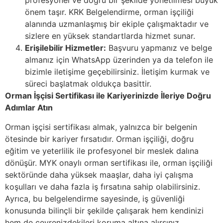
profesyonel ve doğru bir şekilde yönetilmesi büyük
önem taşır. KRK Belgelendirme, orman işçiliği
alanında uzmanlaşmış bir ekiple çalışmaktadır ve
sizlere en yüksek standartlarda hizmet sunar.
Erişilebilir Hizmetler:
Başvuru yapmanız ve belge
almanız için WhatsApp üzerinden ya da telefon ile
bizimle iletişime geçebilirsiniz. İletişim kurmak ve
süreci başlatmak oldukça basittir.
Orman İşçisi Sertifikası ile Kariyerinizde İleriye Doğru
Adımlar Atın
Orman işçisi sertifikası almak, yalnızca bir belgenin
ötesinde bir kariyer fırsatıdır. Orman işçiliği, doğru
eğitim ve yeterlilik ile profesyonel bir meslek dalına
dönüşür. MYK onaylı orman sertifikası ile, orman işçiliği
sektöründe daha yüksek maaşlar, daha iyi çalışma
koşulları ve daha fazla iş fırsatına sahip olabilirsiniz.
Ayrıca, bu belgelendirme sayesinde, iş güvenliği
konusunda bilinçli bir şekilde çalışarak hem kendinizi
hem de çevrenizdekileri koruma altına alırsınız.