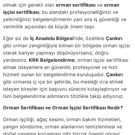
olmak için gerekli olan
orman sertifikası
ve
orman
işçisi sertifikası
, bu alandaki profesyonelliğinizi ve
yetkinliğinizi belgelendirmenin yanı sıra iş güvenliği ve
verimlilik açısından da büyük önem taşır.
Eğer siz de
İç Anadolu Bölgesi
‘nde, özellikle
Çankırı
gibi orman zenginliğiyle bilinen bir bölgede orman işçisi
olarak kariyer yapmayı düşünüyorsanız, doğru
yerdesiniz.
KRK Belgelendirme
, orman işçisi sertifikası
almak isteyenlere en güvenilir, profesyonel ve hızlı
hizmeti sunan bir belgelendirme kuruluşudur.
Çankırı
gibi ormanla iç içe bir şehirde, bu mesleği icra etmek
isteyen bireyler için başvuru sürecini kolaylaştırıyor ve
tüm belgelendirme adımlarını titizlikle takip ediyoruz.
Orman Sertifikası ve Orman İşçisi Sertifikası Nedir?
Orman işçiliği, ağaç kesimi, orman bakım hizmetleri,
yangın söndürme, orman alanlarının temizlenmesi ve
doğal yaşamın korunması gibi birçok önemli görevi