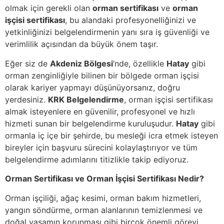
olmak için gerekli olan
orman sertifikası
ve
orman
işçisi sertifikası
, bu alandaki profesyonelliğinizi ve
yetkinliğinizi belgelendirmenin yanı sıra iş güvenliği ve
verimlilik açısından da büyük önem taşır.
Eğer siz de
Akdeniz Bölgesi
‘nde, özellikle
Hatay
gibi
orman zenginliğiyle bilinen bir bölgede orman işçisi
olarak kariyer yapmayı düşünüyorsanız, doğru
yerdesiniz.
KRK Belgelendirme
, orman işçisi sertifikası
almak isteyenlere en güvenilir, profesyonel ve hızlı
hizmeti sunan bir belgelendirme kuruluşudur.
Hatay
gibi
ormanla iç içe bir şehirde, bu mesleği icra etmek isteyen
bireyler için başvuru sürecini kolaylaştırıyor ve tüm
belgelendirme adımlarını titizlikle takip ediyoruz.
Orman Sertifikası ve Orman İşçisi Sertifikası Nedir?
Orman işçiliği, ağaç kesimi, orman bakım hizmetleri,
yangın söndürme, orman alanlarının temizlenmesi ve
doğal yaşamın korunması gibi birçok önemli görevi