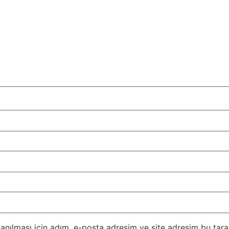
nılması için adım, e-posta adresim ve site adresim bu taray