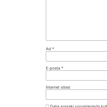
Ad
*
E-posta
*
İnternet sitesi
Daha sonraki yorumlarımda kulla