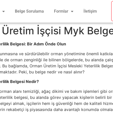
Belge Sorulama
Formlar
İletişim
Üretim İşçisi Myk Belge
rlilik Belgesi: Bir Adım Önde Olun
runmasına ve sürdürülebilir orman yönetimine önemli katkılar
kle de orman zenginliği ile bilinen bölgelerde, bu alanda çal
 Bu bağlamda, Orman Üretim İşçisi Mesleki Yeterlilik Belgesi,
maktadır. Peki, bu belge nedir ve nasıl alınır?
lilik Belgesi Nedir?
rman alanı temizliği, ağaç dikimi ve bakım işlemleri gibi o
eterlilik belgesi, bu alanda görev yapacak kişilerin belirli b
belgeyi almak, işçilerin hem iş güvenliği hem de kaliteli hi
lerin rekabetçi iş piyasasında daha avantajlı konumda olmalar