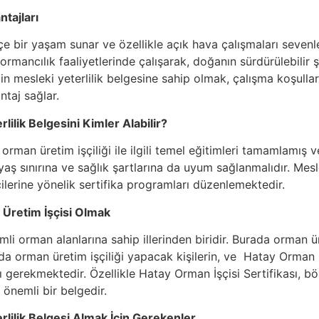
tajları
çe bir yaşam sunar ve özellikle açık hava çalışmaları sevenle
i ormancılık faaliyetlerinde çalışarak, doğanın sürdürülebilir
çin mesleki yeterlilik belgesine sahip olmak, çalışma koşulla
taj sağlar.
lilik Belgesini Kimler Alabilir?
, orman üretim işçiliği ile ilgili temel eğitimleri tamamlamı
r yaş sınırına ve sağlık şartlarına da uyum sağlanmalıdır. Mesl
ilerine yönelik sertifika programları düzenlemektedir.
Üretim İşçisi Olmak
mli orman alanlarına sahip illerinden biridir. Burada orman 
da orman üretim işçiliği yapacak kişilerin, ve Hatay Orman İş
ı gerekmektedir. Özellikle Hatay Orman İşçisi Sertifikası, bö
 önemli bir belgedir.
rlilik Belgesi Almak İçin Gerekenler