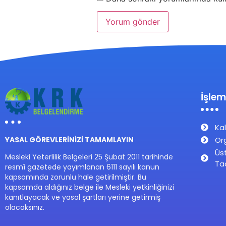
İşlem
Kal
Or
YASAL GÖREVLERİNİZİ TAMAMLAYIN
Üs
Mesleki Yeterlilik Belgeleri 25 Şubat 2011 tarihinde
Ta
resmî gazetede yayımlanan 6111 sayılı kanun
kapsamında zorunlu hale getirilmiştir. Bu
kapsamda aldığınız belge ile Mesleki yetkinliğinizi
kanıtlayacak ve yasal şartları yerine getirmiş
olacaksınız.