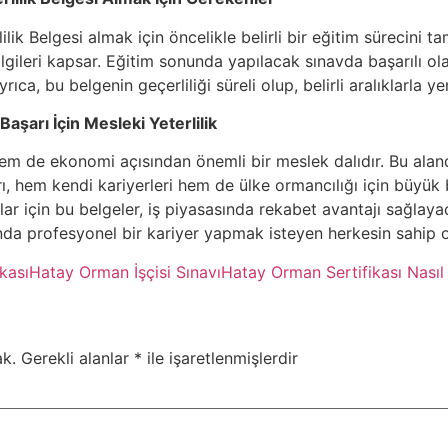
lik Belgesi almak için öncelikle belirli bir eğitim sürecini 
bilgileri kapsar. Eğitim sonunda yapılacak sınavda başarılı olan
rıca, bu belgenin geçerliliği süreli olup, belirli aralıklarla 
aşarı İçin Mesleki Yeterlilik
em de ekonomi açısından önemli bir meslek dalıdır. Bu aland
arı, hem kendi kariyerleri hem de ülke ormancılığı için büyük 
ar için bu belgeler, iş piyasasında rekabet avantajı sağlaya
nda profesyonel bir kariyer yapmak isteyen herkesin sahip o
kası
Hatay Orman İşçisi Sınavı
Hatay Orman Sertifikası Nasıl 
k.
Gerekli alanlar
*
ile işaretlenmişlerdir