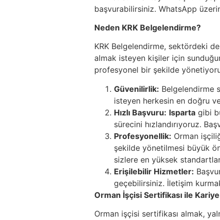
başvurabilirsiniz. WhatsApp üzeri
Neden KRK Belgelendirme?
KRK Belgelendirme, sektördeki dene
almak isteyen kişiler için sunduğu
profesyonel bir şekilde yönetiyoru
Güvenilirlik:
Belgelendirme sü
isteyen herkesin en doğru ve 
Hızlı Başvuru:
Isparta
gibi b
sürecini hızlandırıyoruz. Ba
Profesyonellik:
Orman işçiliğ
şekilde yönetilmesi büyük ön
sizlere en yüksek standartla
Erişilebilir Hizmetler:
Başvur
geçebilirsiniz. İletişim kurm
Orman İşçisi Sertifikası ile Kariy
Orman işçisi sertifikası almak, yaln