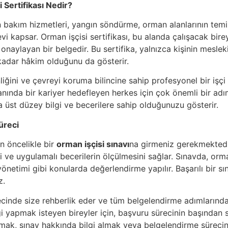
 Sertifikası Nedir?
n bakım hizmetleri, yangın söndürme, orman alanlarının te
i kapsar. Orman işçisi sertifikası, bu alanda çalışacak bire
 onaylayan bir belgedir. Bu sertifika, yalnızca kişinin meslek
 kadar hâkim olduğunu da gösterir.
iğini ve çevreyi koruma bilincine sahip profesyonel bir işçi
alanında bir kariyer hedefleyen herkes için çok önemli bir adı
üst düzey bilgi ve becerilere sahip olduğunuzu gösterir.
üreci
in öncelikle bir
orman işçisi sınavı
na girmeniz gerekmektedir
 ve uygulamalı becerilerin ölçülmesini sağlar. Sınavda, orman iş
önetimi gibi konularda değerlendirme yapılır. Başarılı bir s
z.
ecinde size rehberlik eder ve tüm belgelendirme adımlarında
ği yapmak isteyen bireyler için, başvuru sürecinin başından s
ak, sınav hakkında bilgi almak veya belgelendirme sürecini