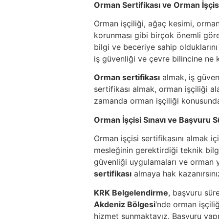
Orman Sertifikası ve Orman İşçisi
Orman işçiliği, ağaç kesimi, orma
korunması gibi birçok önemli görev
bilgi ve beceriye sahip olduklarını
iş güvenliği ve çevre bilincine ne
Orman sertifikası
almak, iş güvenl
sertifikası almak, orman işçiliği 
zamanda orman işçiliği konusunda 
Orman İşçisi Sınavı ve Başvuru S
Orman işçisi sertifikasını almak iç
mesleğinin gerektirdiği teknik bilgi
güvenliği uygulamaları ve orman y
sertifikası
almaya hak kazanırsını
KRK Belgelendirme
, başvuru sür
Akdeniz Bölgesi
‘nde orman işçili
hizmet sunmaktayız. Başvuru yapm