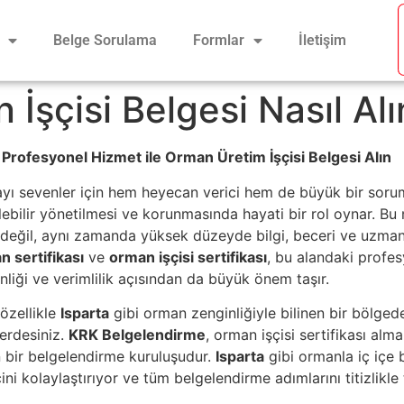
Belge Sorulama
Formlar
İletişim
İşçisi Belgesi Nasıl Alı
Profesyonel Hizmet ile Orman Üretim İşçisi Belgesi Alın
mayı sevenler için hem heyecan verici hem de büyük bir sorum
lebilir yönetilmesi ve korunmasında hayati bir rol oynar. Bu
k değil, aynı zamanda yüksek düzeyde bilgi, beceri ve uzmanl
 sertifikası
ve
orman işçisi sertifikası
, bu alandaki profesy
nliği ve verimlilik açısından da büyük önem taşır.
 özellikle
Isparta
gibi orman zenginliğiyle bilinen bir bölgede
erdesiniz.
KRK Belgelendirme
, orman işçisi sertifikası alma
n bir belgelendirme kuruluşudur.
Isparta
gibi ormanla iç içe 
ini kolaylaştırıyor ve tüm belgelendirme adımlarını titizlikle