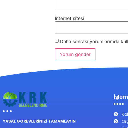
İnternet sitesi
Daha sonraki yorumlarımda kulla
İşlem
Kal
Or
YASAL GÖREVLERİNİZİ TAMAMLAYIN