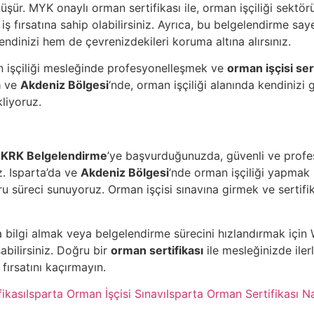
üşür. MYK onaylı orman sertifikası ile, orman işçiliği sekt
 iş fırsatına sahip olabilirsiniz. Ayrıca, bu belgelendirme s
kendinizi hem de çevrenizdekileri koruma altına alırsınız.
 işçiliği mesleğinde profesyonelleşmek ve
orman işçisi sert
a
ve
Akdeniz Bölgesi
‘nde, orman işçiliği alanında kendinizi g
kliyoruz.
n
KRK Belgelendirme
’ye başvurduğunuzda, güvenli ve profe
z. Isparta’da ve
Akdeniz Bölgesi
‘nde orman işçiliği yapmak
ru süreci sunuyoruz. Orman işçisi sınavına girmek ve sertifik
 bilgi almak veya belgelendirme sürecini hızlandırmak iç
bilirsiniz. Doğru bir
orman sertifikası
ile mesleğinizde iler
fırsatını kaçırmayın.
fikası
Isparta Orman İşçisi Sınavı
Isparta Orman Sertifikası Nas