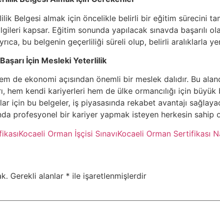
lik Belgesi almak için öncelikle belirli bir eğitim sürecini 
bilgileri kapsar. Eğitim sonunda yapılacak sınavda başarılı olan
rıca, bu belgenin geçerliliği süreli olup, belirli aralıklarla 
aşarı İçin Mesleki Yeterlilik
em de ekonomi açısından önemli bir meslek dalıdır. Bu aland
rı, hem kendi kariyerleri hem de ülke ormancılığı için büyük 
ar için bu belgeler, iş piyasasında rekabet avantajı sağlaya
nda profesyonel bir kariyer yapmak isteyen herkesin sahip o
fikası
Kocaeli Orman İşçisi Sınavı
Kocaeli Orman Sertifikası Na
k.
Gerekli alanlar
*
ile işaretlenmişlerdir