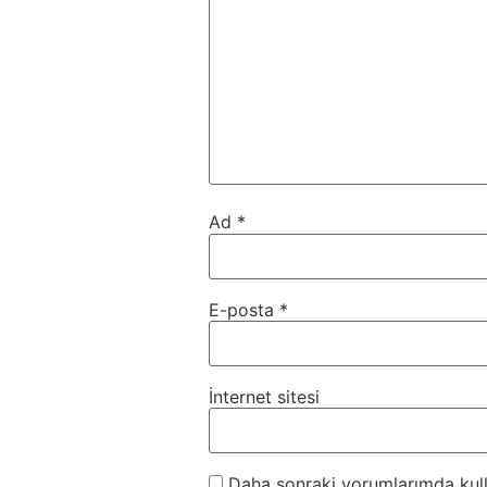
Ad
*
E-posta
*
İnternet sitesi
Daha sonraki yorumlarımda kulla