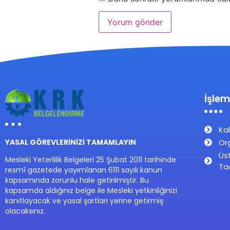
İşlem
Kal
Or
YASAL GÖREVLERİNİZİ TAMAMLAYIN
Üs
Mesleki Yeterlilik Belgeleri 25 Şubat 2011 tarihinde
Ta
resmî gazetede yayımlanan 6111 sayılı kanun
kapsamında zorunlu hale getirilmiştir. Bu
kapsamda aldığınız belge ile Mesleki yetkinliğinizi
kanıtlayacak ve yasal şartları yerine getirmiş
olacaksınız.