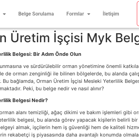
Belge Sorulama
Formlar
İletişim
 Üretim İşçisi Myk Bel
rlilik Belgesi: Bir Adım Önde Olun
runmasına ve sürdürülebilir orman yönetimine önemli katkılar
kle de orman zenginliği ile bilinen bölgelerde, bu alanda çal
 Bu bağlamda, Orman Üretim İşçisi Mesleki Yeterlilik Belgesi,
maktadır. Peki, bu belge nedir ve nasıl alınır?
lilik Belgesi Nedir?
rman alanı temizliği, ağaç dikimi ve bakım işlemleri gibi o
eterlilik belgesi, bu alanda görev yapacak kişilerin belirli b
belgeyi almak, işçilerin hem iş güvenliği hem de kaliteli hi
lerin rekabetçi iş piyasasında daha avantajlı konumda olmalar