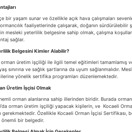
tajları
çe bir yaşam sunar ve özellikle açık hava çalışmaları sevenle
i ormancılık faaliyetlerinde çalışarak, doğanın sürdürülebilir
çin mesleki yeterlilik belgesine sahip olmak, çalışma koşulla
taj sağlar.
lilik Belgesini Kimler Alabilir?
, orman üretim işçiliği ile ilgili temel eğitimleri tamamlamı
r yaş sınırına ve sağlık şartlarına da uyum sağlanmalıdır. Mesl
ilerine yönelik sertifika programları düzenlemektedir.
n Üretim İşçisi Olmak
nemli orman alanlarına sahip illerinden biridir. Burada orma
’da orman üretim işçiliği yapacak kişilerin, ve Kocaeli Orman
ı gerekmektedir. Özellikle Kocaeli Orman İşçisi Sertifikası, 
 önemli bir belgedir.
rlilik Belgesi Almak İçin Gerekenler