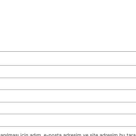
nılması için adım, e-posta adresim ve site adresim bu taray