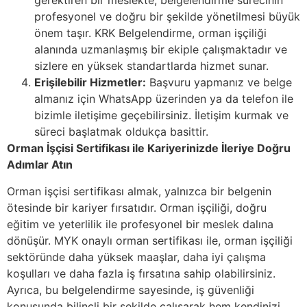
gerektiren bir meslekte, belgelendirme sürecinin
profesyonel ve doğru bir şekilde yönetilmesi büyük
önem taşır. KRK Belgelendirme, orman işçiliği
alanında uzmanlaşmış bir ekiple çalışmaktadır ve
sizlere en yüksek standartlarda hizmet sunar.
Erişilebilir Hizmetler:
Başvuru yapmanız ve belge
almanız için WhatsApp üzerinden ya da telefon ile
bizimle iletişime geçebilirsiniz. İletişim kurmak ve
süreci başlatmak oldukça basittir.
Orman İşçisi Sertifikası ile Kariyerinizde İleriye Doğru
Adımlar Atın
Orman işçisi sertifikası almak, yalnızca bir belgenin
ötesinde bir kariyer fırsatıdır. Orman işçiliği, doğru
eğitim ve yeterlilik ile profesyonel bir meslek dalına
dönüşür. MYK onaylı orman sertifikası ile, orman işçiliği
sektöründe daha yüksek maaşlar, daha iyi çalışma
koşulları ve daha fazla iş fırsatına sahip olabilirsiniz.
Ayrıca, bu belgelendirme sayesinde, iş güvenliği
konusunda bilinçli bir şekilde çalışarak hem kendinizi