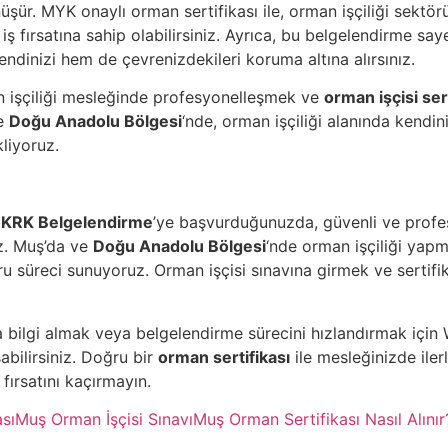
üşür. MYK onaylı orman sertifikası ile, orman işçiliği sekt
 iş fırsatına sahip olabilirsiniz. Ayrıca, bu belgelendirme s
kendinizi hem de çevrenizdekileri koruma altına alırsınız.
 işçiliği mesleğinde profesyonelleşmek ve
orman işçisi sert
e
Doğu Anadolu Bölgesi
‘nde, orman işçiliği alanında kendini
kliyoruz.
n
KRK Belgelendirme
’ye başvurduğunuzda, güvenli ve profe
iz. Muş’da ve
Doğu Anadolu Bölgesi
‘nde orman işçiliği yap
ru süreci sunuyoruz. Orman işçisi sınavına girmek ve sertifik
 bilgi almak veya belgelendirme sürecini hızlandırmak iç
bilirsiniz. Doğru bir
orman sertifikası
ile mesleğinizde iler
fırsatını kaçırmayın.
ası
Muş Orman İşçisi Sınavı
Muş Orman Sertifikası Nasıl Alınır