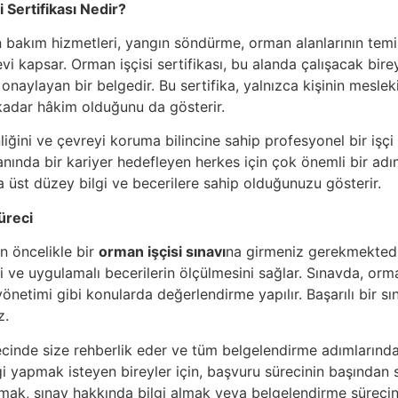
 Sertifikası Nedir?
n bakım hizmetleri, yangın söndürme, orman alanlarının te
i kapsar. Orman işçisi sertifikası, bu alanda çalışacak bire
 onaylayan bir belgedir. Bu sertifika, yalnızca kişinin meslek
 kadar hâkim olduğunu da gösterir.
iğini ve çevreyi koruma bilincine sahip profesyonel bir işçi
alanında bir kariyer hedefleyen herkes için çok önemli bir adı
üst düzey bilgi ve becerilere sahip olduğunuzu gösterir.
üreci
in öncelikle bir
orman işçisi sınavı
na girmeniz gerekmektedir
 ve uygulamalı becerilerin ölçülmesini sağlar. Sınavda, orman iş
önetimi gibi konularda değerlendirme yapılır. Başarılı bir s
z.
ecinde size rehberlik eder ve tüm belgelendirme adımlarında
ği yapmak isteyen bireyler için, başvuru sürecinin başından s
ak, sınav hakkında bilgi almak veya belgelendirme sürecini