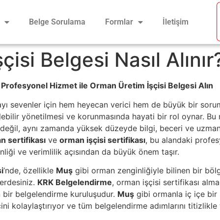
Belge Sorulama
Formlar
İletişim
isi Belgesi Nasıl Alınır
Profesyonel Hizmet ile Orman Üretim İşçisi Belgesi Alın
mayı sevenler için hem heyecan verici hem de büyük bir sorum
lebilir yönetilmesi ve korunmasında hayati bir rol oynar. Bu
k değil, aynı zamanda yüksek düzeyde bilgi, beceri ve uzmanl
 sertifikası
ve
orman işçisi sertifikası
, bu alandaki profesy
nliği ve verimlilik açısından da büyük önem taşır.
i
‘nde, özellikle
Muş
gibi orman zenginliğiyle bilinen bir böl
erdesiniz.
KRK Belgelendirme
, orman işçisi sertifikası alma
n bir belgelendirme kuruluşudur.
Muş
gibi ormanla iç içe bir
ini kolaylaştırıyor ve tüm belgelendirme adımlarını titizlikle