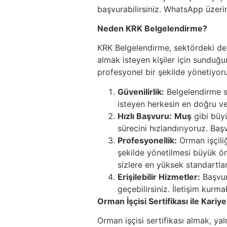
başvurabilirsiniz. WhatsApp üzeri
Neden KRK Belgelendirme?
KRK Belgelendirme, sektördeki dene
almak isteyen kişiler için sunduğu
profesyonel bir şekilde yönetiyoru
Güvenilirlik:
Belgelendirme sü
isteyen herkesin en doğru ve 
Hızlı Başvuru:
Muş
gibi büy
sürecini hızlandırıyoruz. Ba
Profesyonellik:
Orman işçiliğ
şekilde yönetilmesi büyük ön
sizlere en yüksek standartla
Erişilebilir Hizmetler:
Başvur
geçebilirsiniz. İletişim kurm
Orman İşçisi Sertifikası ile Kariy
Orman işçisi sertifikası almak, yaln