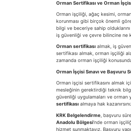
Orman Sertifikası ve Orman İşçisi
Orman işçiliği, ağaç kesimi, orma
korunması gibi birçok önemli görev
bilgi ve beceriye sahip olduklarını
iş güvenliği ve çevre bilincine ne
Orman sertifikası
almak, iş güvenl
sertifikası almak, orman işçiliği 
zamanda orman işçiliği konusunda 
Orman İşçisi Sınavı ve Başvuru S
Orman işçisi sertifikasını almak iç
mesleğinin gerektirdiği teknik bilgi
güvenliği uygulamaları ve orman y
sertifikası
almaya hak kazanırsını
KRK Belgelendirme
, başvuru sür
Anadolu Bölgesi
‘nde orman işçili
hizmet sunmaktayız. Başvuru yapm