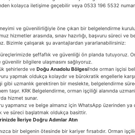
nden kolayca iletişime geçebilir veya 0533 196 5532 numaral
yimi ve güvenilirliğiyle öne çıkan bir belgelendirme kuruluş
muz hizmetler arasında, sınav hazırlığı, başvuru süreci ve b
z. Bizimle çalışarak şu avantajlardan yararlanabilirsiniz:
reçlerimizde şeffaflık ve güvenliği ön planda tutuyoruz. Or
güvenilir bilgilere ulaşmasını sağlıyoruz.
ük şehirlerde ve
Doğu Anadolu Bölgesi
‘nde orman işçisi be
şvuru yapmak oldukça kolaydır ve bürokratik engellerle karş
i gibi uzmanlık gerektiren bir meslekte, belgelendirme süre
em taşır. KRK Belgelendirme, orman işçiliği alanında uzmanl
rda hizmet sunar.
u yapmanız ve belge almanız için WhatsApp üzerinden ya da 
ak ve süreci başlatmak oldukça basittir.
erinizde İleriye Doğru Adımlar Atın
ızca bir belgenin ötesinde bir kariyer fırsatıdır. Orman işçiliğ