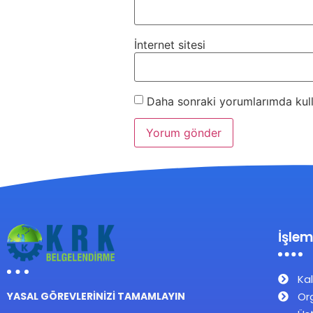
İnternet sitesi
Daha sonraki yorumlarımda kulla
İşlem
Kal
Or
YASAL GÖREVLERİNİZİ TAMAMLAYIN