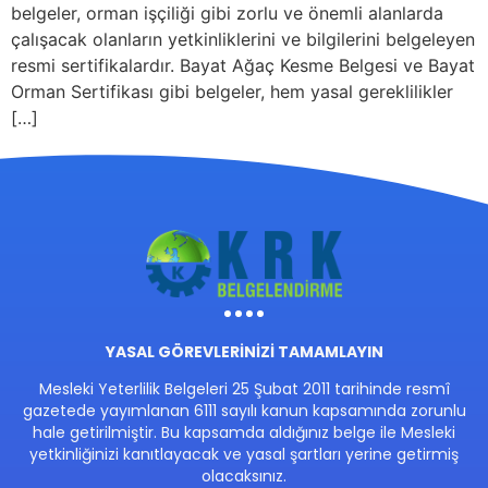
belgeler, orman işçiliği gibi zorlu ve önemli alanlarda
çalışacak olanların yetkinliklerini ve bilgilerini belgeleyen
resmi sertifikalardır. Bayat Ağaç Kesme Belgesi ve Bayat
Orman Sertifikası gibi belgeler, hem yasal gereklilikler
[…]
YASAL GÖREVLERİNİZİ TAMAMLAYIN
Mesleki Yeterlilik Belgeleri 25 Şubat 2011 tarihinde resmî
gazetede yayımlanan 6111 sayılı kanun kapsamında zorunlu
hale getirilmiştir. Bu kapsamda aldığınız belge ile Mesleki
yetkinliğinizi kanıtlayacak ve yasal şartları yerine getirmiş
olacaksınız.