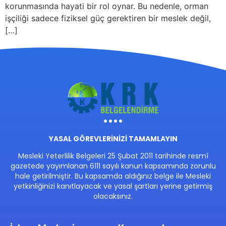
korunmasında hayati bir rol oynar. Bu nedenle, orman
işçiliği sadece fiziksel güç gerektiren bir meslek değil,
[…]
YASAL GÖREVLERİNİZİ TAMAMLAYIN
Mesleki Yeterlilik Belgeleri 25 Şubat 2011 tarihinde resmî
gazetede yayımlanan 6111 sayılı kanun kapsamında zorunlu
hale getirilmiştir. Bu kapsamda aldığınız belge ile Mesleki
yetkinliğinizi kanıtlayacak ve yasal şartları yerine getirmiş
olacaksınız.