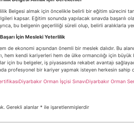
lik Belgesi almak için öncelikle belirli bir eğitim sürecini 
bilgileri kapsar. Eğitim sonunda yapılacak sınavda başarılı olan
rıca, bu belgenin geçerliliği süreli olup, belirli aralıklarla 
aşarı İçin Mesleki Yeterlilik
em de ekonomi açısından önemli bir meslek dalıdır. Bu aland
rı, hem kendi kariyerleri hem de ülke ormancılığı için büyük 
ar için bu belgeler, iş piyasasında rekabet avantajı sağlaya
nda profesyonel bir kariyer yapmak isteyen herkesin sahip o
rtifikası
Diyarbakır Orman İşçisi Sınavı
Diyarbakır Orman Serti
k.
Gerekli alanlar
*
ile işaretlenmişlerdir