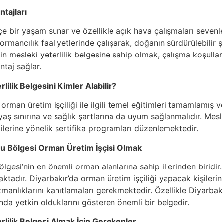
tajları
çe bir yaşam sunar ve özellikle açık hava çalışmaları sevenle
i ormancılık faaliyetlerinde çalışarak, doğanın sürdürülebilir
çin mesleki yeterlilik belgesine sahip olmak, çalışma koşulla
taj sağlar.
lilik Belgesini Kimler Alabilir?
, orman üretim işçiliği ile ilgili temel eğitimleri tamamlamı
r yaş sınırına ve sağlık şartlarına da uyum sağlanmalıdır. Mesl
ilerine yönelik sertifika programları düzenlemektedir.
u Bölgesi Orman Üretim İşçisi Olmak
gesi’nin en önemli orman alanlarına sahip illerinden biridir
tadır. Diyarbakır’da orman üretim işçiliği yapacak kişileri
manlıklarını kanıtlamaları gerekmektedir. Özellikle Diyarbakı
nda yetkin olduklarını gösteren önemli bir belgedir.
rlilik Belgesi Almak İçin Gerekenler