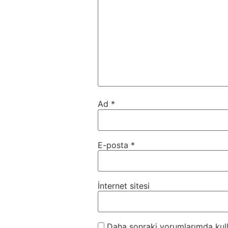
Ad
*
E-posta
*
İnternet sitesi
Daha sonraki yorumlarımda kulla