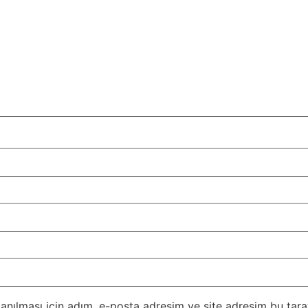
nılması için adım, e-posta adresim ve site adresim bu taray