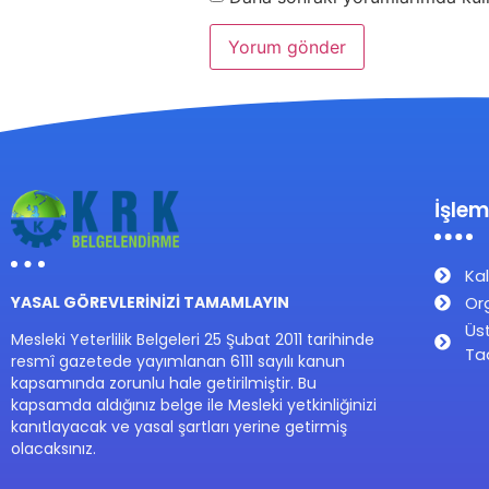
İşlem
Kal
Or
YASAL GÖREVLERİNİZİ TAMAMLAYIN
Üs
Mesleki Yeterlilik Belgeleri 25 Şubat 2011 tarihinde
Ta
resmî gazetede yayımlanan 6111 sayılı kanun
kapsamında zorunlu hale getirilmiştir. Bu
kapsamda aldığınız belge ile Mesleki yetkinliğinizi
kanıtlayacak ve yasal şartları yerine getirmiş
olacaksınız.