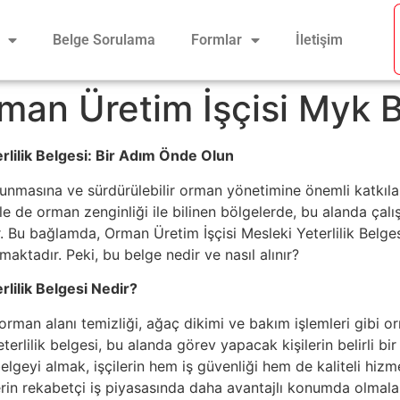
Belge Sorulama
Formlar
İletişim
man Üretim İşçisi Myk 
rlilik Belgesi: Bir Adım Önde Olun
runmasına ve sürdürülebilir orman yönetimine önemli katkılar
kle de orman zenginliği ile bilinen bölgelerde, bu alanda çal
 Bu bağlamda, Orman Üretim İşçisi Mesleki Yeterlilik Belgesi,
maktadır. Peki, bu belge nedir ve nasıl alınır?
lilik Belgesi Nedir?
rman alanı temizliği, ağaç dikimi ve bakım işlemleri gibi o
eterlilik belgesi, bu alanda görev yapacak kişilerin belirli b
belgeyi almak, işçilerin hem iş güvenliği hem de kaliteli hi
lerin rekabetçi iş piyasasında daha avantajlı konumda olmalar