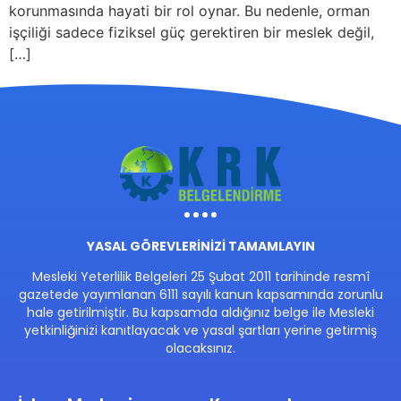
korunmasında hayati bir rol oynar. Bu nedenle, orman
işçiliği sadece fiziksel güç gerektiren bir meslek değil,
[…]
YASAL GÖREVLERİNİZİ TAMAMLAYIN
Mesleki Yeterlilik Belgeleri 25 Şubat 2011 tarihinde resmî
gazetede yayımlanan 6111 sayılı kanun kapsamında zorunlu
hale getirilmiştir. Bu kapsamda aldığınız belge ile Mesleki
yetkinliğinizi kanıtlayacak ve yasal şartları yerine getirmiş
olacaksınız.