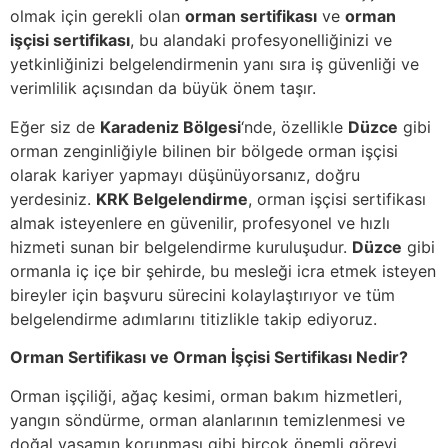
olmak için gerekli olan
orman sertifikası
ve
orman
işçisi sertifikası
, bu alandaki profesyonelliğinizi ve
yetkinliğinizi belgelendirmenin yanı sıra iş güvenliği ve
verimlilik açısından da büyük önem taşır.
Eğer siz de
Karadeniz Bölgesi
‘nde, özellikle
Düzce
gibi
orman zenginliğiyle bilinen bir bölgede orman işçisi
olarak kariyer yapmayı düşünüyorsanız, doğru
yerdesiniz.
KRK Belgelendirme
, orman işçisi sertifikası
almak isteyenlere en güvenilir, profesyonel ve hızlı
hizmeti sunan bir belgelendirme kuruluşudur.
Düzce
gibi
ormanla iç içe bir şehirde, bu mesleği icra etmek isteyen
bireyler için başvuru sürecini kolaylaştırıyor ve tüm
belgelendirme adımlarını titizlikle takip ediyoruz.
Orman Sertifikası ve Orman İşçisi Sertifikası Nedir?
Orman işçiliği, ağaç kesimi, orman bakım hizmetleri,
yangın söndürme, orman alanlarının temizlenmesi ve
doğal yaşamın korunması gibi birçok önemli görevi