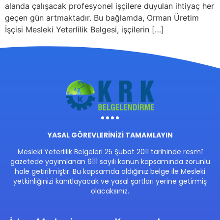
alanda çalışacak profesyonel işçilere duyulan ihtiyaç her
geçen gün artmaktadır. Bu bağlamda, Orman Üretim
İşçisi Mesleki Yeterlilik Belgesi, işçilerin […]
YASAL GÖREVLERİNİZİ TAMAMLAYIN
Mesleki Yeterlilik Belgeleri 25 Şubat 2011 tarihinde resmî
gazetede yayımlanan 6111 sayılı kanun kapsamında zorunlu
hale getirilmiştir. Bu kapsamda aldığınız belge ile Mesleki
yetkinliğinizi kanıtlayacak ve yasal şartları yerine getirmiş
olacaksınız.