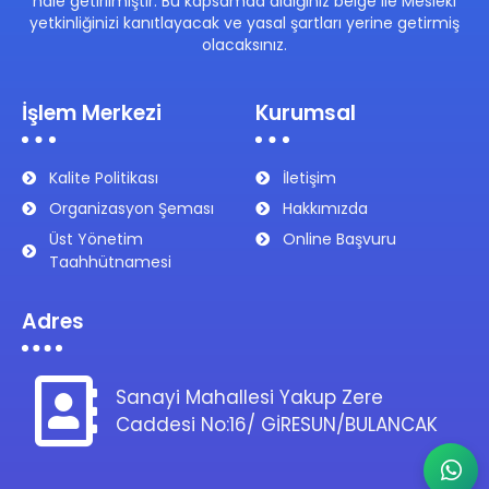
hale getirilmiştir. Bu kapsamda aldığınız belge ile Mesleki
yetkinliğinizi kanıtlayacak ve yasal şartları yerine getirmiş
olacaksınız.
İşlem Merkezi
Kurumsal
Kalite Politikası
İletişim
Organizasyon Şeması
Hakkımızda
Üst Yönetim
Online Başvuru
Taahhütnamesi
Adres
Sanayi Mahallesi Yakup Zere
Caddesi No:16/ GİRESUN/BULANCAK