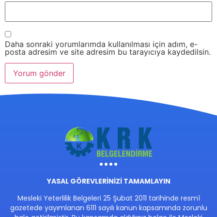
Daha sonraki yorumlarımda kullanılması için adım, e-
posta adresim ve site adresim bu tarayıcıya kaydedilsin.
YASAL GÖREVLERİNİZİ TAMAMLAYIN
Mesleki Yeterlilik Belgeleri 25 Şubat 2011 tarihinde resmî
gazetede yayımlanan 6111 sayılı kanun kapsamında zorunlu