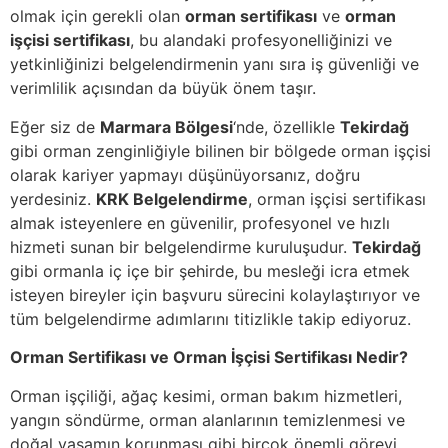
olmak için gerekli olan
orman sertifikası
ve
orman
işçisi sertifikası
, bu alandaki profesyonelliğinizi ve
yetkinliğinizi belgelendirmenin yanı sıra iş güvenliği ve
verimlilik açısından da büyük önem taşır.
Eğer siz de
Marmara Bölgesi
‘nde, özellikle
Tekirdağ
gibi orman zenginliğiyle bilinen bir bölgede orman işçisi
olarak kariyer yapmayı düşünüyorsanız, doğru
yerdesiniz.
KRK Belgelendirme
, orman işçisi sertifikası
almak isteyenlere en güvenilir, profesyonel ve hızlı
hizmeti sunan bir belgelendirme kuruluşudur.
Tekirdağ
gibi ormanla iç içe bir şehirde, bu mesleği icra etmek
isteyen bireyler için başvuru sürecini kolaylaştırıyor ve
tüm belgelendirme adımlarını titizlikle takip ediyoruz.
Orman Sertifikası ve Orman İşçisi Sertifikası Nedir?
Orman işçiliği, ağaç kesimi, orman bakım hizmetleri,
yangın söndürme, orman alanlarının temizlenmesi ve
doğal yaşamın korunması gibi birçok önemli görevi