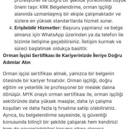
profesyonel ve doğru bir şekilde yönetilmesi büyük
önem taşır. KRK Belgelendirme, orman işçiliği
alanında uzmanlaşmış bir ekiple çalışmaktadır ve
sizlere en yüksek standartlarda hizmet sunar.
Erişilebilir Hizmetler:
Başvuru yapmanız ve belge
almanız için WhatsApp üzerinden ya da telefon ile
bizimle iletişime geçebilirsiniz. İletişim kurmak ve
süreci başlatmak oldukça basittir.
Orman İşçisi Sertifikası ile Kariyerinizde İleriye Doğru
Adımlar Atın
Orman işçisi sertifikası almak, yalnızca bir belgenin
ötesinde bir kariyer fırsatıdır. Orman işçiliği, doğru
eğitim ve yeterlilik ile profesyonel bir meslek dalına
dönüşür. MYK onaylı orman sertifikası ile, orman işçiliği
sektöründe daha yüksek maaşlar, daha iyi çalışma
koşulları ve daha fazla iş fırsatına sahip olabilirsiniz.
Ayrıca, bu belgelendirme sayesinde, iş güvenliği
konusunda bilinçli bir şekilde çalışarak hem kendinizi
hem de çevrenizdekileri koruma altına alırsınız.