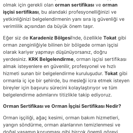
olmak için gerekli olan
orman sertifikası
ve
orman
işçisi sertifikası
, bu alandaki profesyonelliğinizi ve
yetkinliğinizi belgelendirmenin yanı sıra iş güvenliği ve
verimlilik açısından da büyük önem taşır.
Eğer siz de
Karadeniz Bölgesi
‘nde, özellikle
Tokat
gibi
orman zenginliğiyle bilinen bir bölgede orman işçisi
olarak kariyer yapmayı düşünüyorsanız, doğru
yerdesiniz.
KRK Belgelendirme
, orman işçisi sertifikası
almak isteyenlere en güvenilir, profesyonel ve hızlı
hizmeti sunan bir belgelendirme kuruluşudur.
Tokat
gibi
ormanla iç içe bir şehirde, bu mesleği icra etmek isteyen
bireyler için başvuru sürecini kolaylaştırıyor ve tüm
belgelendirme adımlarını titizlikle takip ediyoruz.
Orman Sertifikası ve Orman İşçisi Sertifikası Nedir?
Orman işçiliği, ağaç kesimi, orman bakım hizmetleri,
yangın söndürme, orman alanlarının temizlenmesi ve
doğal yaşamın korunması gibi birçok önemli görevi