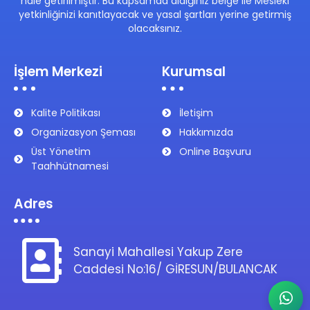
hale getirilmiştir. Bu kapsamda aldığınız belge ile Mesleki
yetkinliğinizi kanıtlayacak ve yasal şartları yerine getirmiş
olacaksınız.
İşlem Merkezi
Kurumsal
Kalite Politikası
İletişim
Organizasyon Şeması
Hakkımızda
Üst Yönetim
Online Başvuru
Taahhütnamesi
Adres
Sanayi Mahallesi Yakup Zere
Caddesi No:16/ GİRESUN/BULANCAK