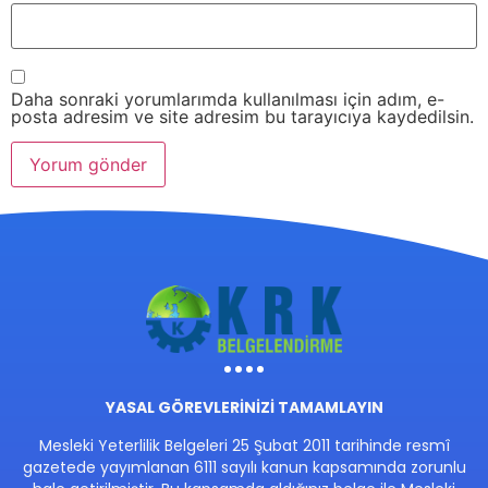
Daha sonraki yorumlarımda kullanılması için adım, e-
posta adresim ve site adresim bu tarayıcıya kaydedilsin.
YASAL GÖREVLERİNİZİ TAMAMLAYIN
Mesleki Yeterlilik Belgeleri 25 Şubat 2011 tarihinde resmî
gazetede yayımlanan 6111 sayılı kanun kapsamında zorunlu